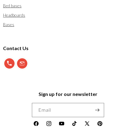
Bed bases
Headboards
Bases
Contact Us
900 897 123
info@morfeo.com
Sign up for our newsletter
Email
Facebook
Instagram
YouTube
TikTok
X
Pinterest
(Twitter)