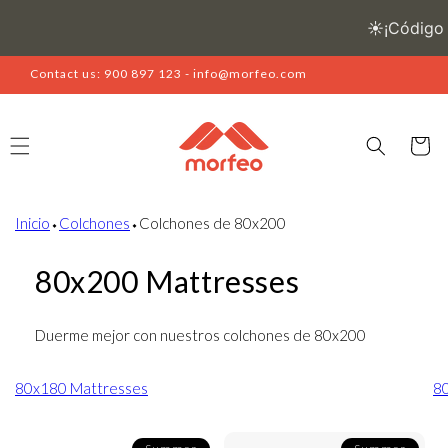
Skip to
content
Contact us: 900 897 123 - info@morfeo.com
Cart
Inicio
⬩
Colchones
⬩
Colchones de 80x200
80x200 Mattresses
Duerme mejor con nuestros colchones de 80x200
80x180 Mattresses
8