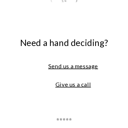
of
1
/
4
Need a hand deciding?
Send us a message
Give us a call
⭐⭐⭐⭐⭐