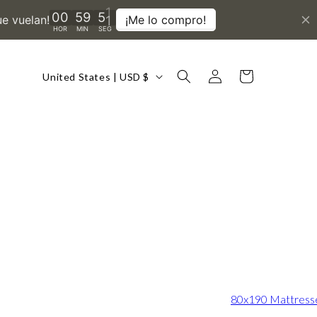
Country/region
Log
Cart
United States | USD $
in
80x190 Mattress