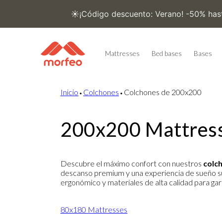
Skip to
content
Mattresses
Bed bases
Bases
Inicio
⬩
Colchones
⬩
Colchones de 200x200
200x200 Mattres
Descubre el máximo confort con nuestros
colc
descanso premium y una experiencia de sueño s
ergonómico y materiales de alta calidad para ga
80x180 Mattresses