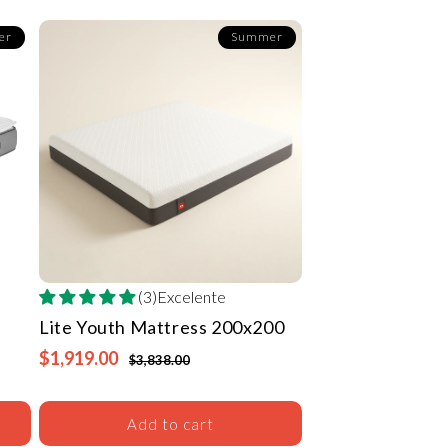
er
Summer
(3)Excelente
Lite Youth Mattress
200x200
$1,919.00
$3,838.00
Add to cart