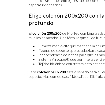
Nuestro sistema de entrega es rápido, cómodo y s
esperas innecesarias.
Elige colchón 200x200 con l
profundo
El
colchón 200x200
de Morfeo combina la adapta
muelles ensacados. Una fórmula que cuida tu c
Firmeza media-alta que mantiene la colum
7 zonas de soporte que se adaptan a cada
Independencia de lechos para que los mov
Sistema Airscape® que permite la ventilac
Tejidos higiénicos con tratamiento antiba
Este
colchón 200x200
está diseñado para quie
espacio. Más comodidad. Más calidad. Disfruta d