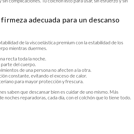
in complicaciones. Tu colchón listo para usar, sin esfuerzo y sin
a firmeza adecuada para un descanso
bilidad de la viscoelástica premium con la estabilidad de los
uerpo mientras duermes.
na recta toda la noche.
 parte del cuerpo.
imientos de una persona no afecten a la otra.
ión constante, evitando el exceso de calor.
cteriano para mayor protección y frescura.
nes saben que descansar bien es cuidar de uno mismo. Más
e noches reparadoras, cada día, con el colchón que lo tiene todo.