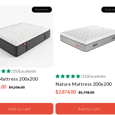
Summer
Summ
(35)Excelente
(15)Excelente
 Mattress
200x200
Nature Mattress
200x200
.00
$4,206.00
$2,874.00
$5,748.00
Add to cart
Add to cart