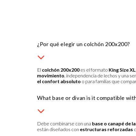
¿Por qué elegir un colchón 200x200?
El
colchón 200x200
es el formato
King Size XL
movimiento
, independencia de lechos y una se
el confort absoluto
o para familias que compa
What base or divan is it compatible wit
Debe combinarse con una
base o canapé de l
están diseñados con
estructuras reforzadas
q