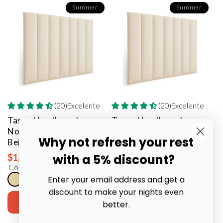
Summer
Summer
(20)Excelente
(20)Excelente
Tasos Headboard -
Tasos Headboard -
Nordic Upholstered
Nordic Upholstered
Why not refresh your rest
Beige / 150 cm Bed
Beige / 160 cm Bed
with a 5% discount?
$1,116.00
$1,134.00
$2,232.00
$2,303.00
Color
Color
Enter your email address and get a
discount to make your nights even
Add to cart
Add to cart
better.