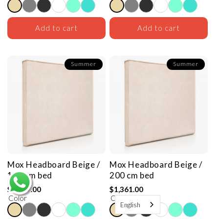
Add to cart
Add to cart
Summer
Summer
Mox Headboard
Beige /
Mox Headboard
Beige /
180 cm bed
200 cm bed
$1,307.00
$1,361.00
Color
Color
English