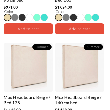
90 cm bed
Bed 105
$971.00
$1,024.00
Color
Color
Add to cart
Add to cart
Summer
Summer
Mox Headboard
Beige /
Mox Headboard
Beige /
Bed 135
140 cm bed
$1,113.00
$1,148.00