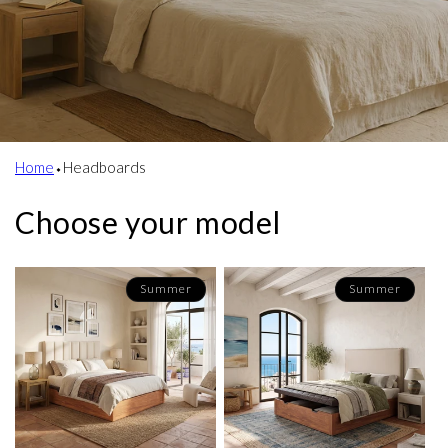
Home
⬩
Headboards
Choose your model
Summer
Summer