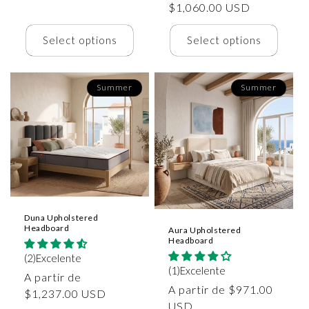
habitual
$1,060.00 USD
Select options
Select options
Summer
Summer
Duna Upholstered
Headboard
Aura Upholstered
Headboard
(2)Excelente
(1)Excelente
Precio
A partir de
Precio
A partir de $971.00
habitual
$1,237.00 USD
habitual
USD