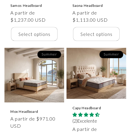
Samos Headboard
Saona Headboard
Precio
A partir de
Precio
A partir de
habitual
$1,237.00 USD
habitual
$1,113.00 USD
Select options
Select options
Summer
Summer
Capy Headboard
Mox Headboard
Precio
A partir de $971.00
(2)Excelente
habitual
USD
Precio
A partir de