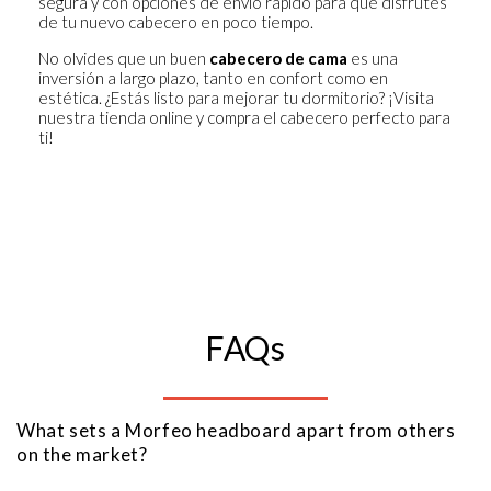
segura y con opciones de envío rápido para que disfrutes
de tu nuevo cabecero en poco tiempo.
No olvides que un buen
cabecero de cama
es una
inversión a largo plazo, tanto en confort como en
estética. ¿Estás listo para mejorar tu dormitorio? ¡Visita
nuestra tienda online y compra el cabecero perfecto para
ti!
FAQs
What sets a Morfeo headboard apart from others
on the market?