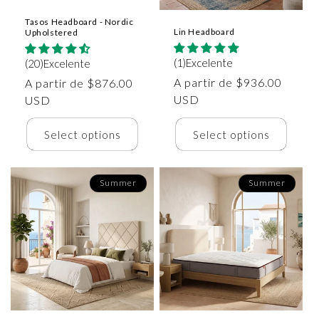
Tasos Headboard - Nordic
Lin Headboard
Upholstered
(1)Excelente
(20)Excelente
Precio
A partir de $936.00
Precio
A partir de $876.00
habitual
USD
habitual
USD
Select options
Select options
Summer
Summer