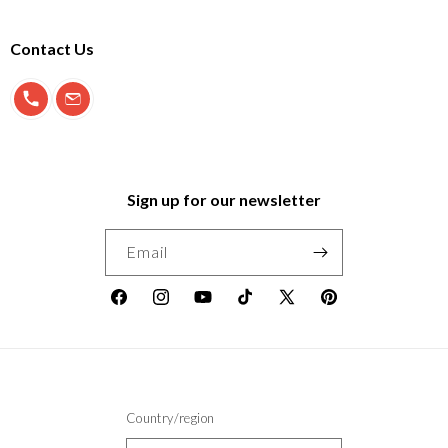
Contact Us
900 897 123
info@morfeo.com
Sign up for our newsletter
Email
Facebook
Instagram
YouTube
TikTok
X
Pinterest
(Twitter)
Country/region