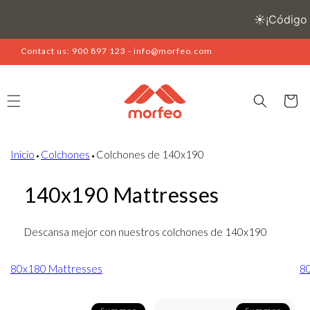
Skip to
content
Contact us: 900 897 123 - info@morfeo.com
Cart
Inicio
⬩
Colchones
⬩
Colchones de 140x190
140x190 Mattresses
Descansa mejor con nuestros colchones de 140x190
80x180 Mattresses
8