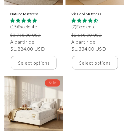
Nature Mattress
VisCool Mattress
(15)Excelente
(7)Excelente
Precio
Precio
Precio
Precio
$3,768.00 USD
$2,668.00 USD
habitual
A partir de
de
habitual
A partir de
de
$1,884.00 USD
oferta
$1,334.00 USD
oferta
Select options
Select options
Sale