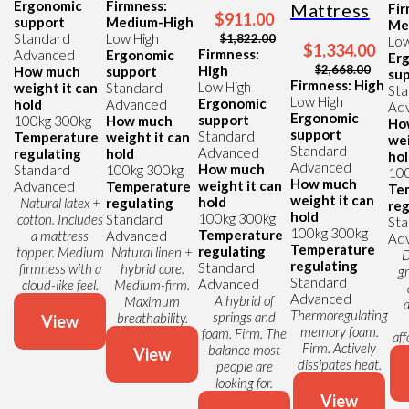
Ergonomic
Firmness:
Mattress
Fir
$911.00
support
Medium-High
Me
Standard
Low
High
$1,822.00
Lo
$1,334.00
Firmness:
Advanced
Ergonomic
Er
High
$2,668.00
How much
support
su
Firmness: High
Low
High
weight it can
Standard
St
Low
High
Ergonomic
hold
Advanced
Ad
Ergonomic
support
100kg
300kg
How much
Ho
support
Standard
Temperature
weight it can
wei
Standard
Advanced
regulating
hold
ho
Advanced
How much
Standard
100kg
300kg
10
How much
weight it can
Advanced
Temperature
Te
weight it can
hold
Natural latex +
regulating
reg
hold
100kg
300kg
cotton. Includes
Standard
St
100kg
300kg
Temperature
a mattress
Advanced
Ad
Temperature
regulating
topper. Medium
Natural linen +
D
regulating
Standard
firmness with a
hybrid core.
g
Standard
Advanced
cloud-like feel.
Medium-firm.
Advanced
A hybrid of
Maximum
a
Thermoregulating
springs and
breathability.
View
memory foam.
foam. Firm. The
aff
Firm. Actively
balance most
View
dissipates heat.
people are
looking for.
View