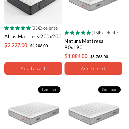
(35)Excelente
(15)Excelente
Altus Mattress
200x200
Nature Mattress
$2,227.00
$4,206.00
90x190
$1,884.00
$3,768.00
Add to cart
Add to cart
Summer
Summer