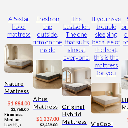
A 5-star
Fresh on
The
If you have
hotel
the
bestseller.
trouble
br
mattress
outside,
The one
sleeping
d
firm on the
that suits
because of
f
inside
almost
the heat,
everyone.
this is the
mattress
for you
Nature
Mattress
Altus
Li
$1,884.00
Mattress
Original
Ma
$3,768.00
Hybrid
Firmness:
$1,237.00
Medium
Mattress
VisCool
Low
High
$2,459.00