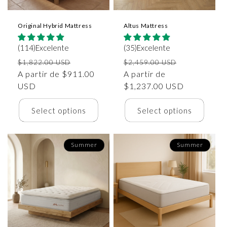
Original Hybrid Mattress
Altus Mattress
(114)Excelente
(35)Excelente
Precio
Precio
Precio
Precio
$1,822.00 USD
$2,459.00 USD
habitual
A partir de $911.00
de
habitual
A partir de
de
USD
oferta
$1,237.00 USD
oferta
Select options
Select options
Summer
Summer