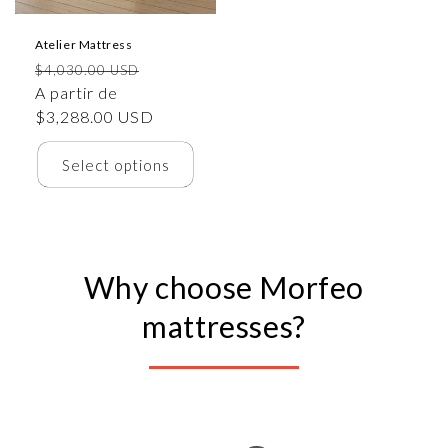
Atelier Mattress
Precio
Precio
$4,030.00 USD
habitual
A partir de
de
$3,288.00 USD
oferta
Select options
Why choose Morfeo
mattresses?