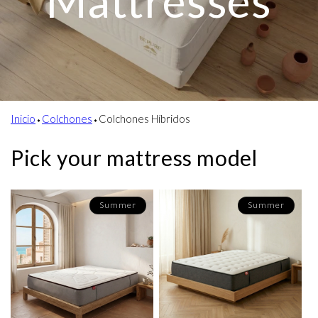
Mattresses
Inicio
⬩
Colchones
⬩
Colchones Híbridos
Pick your mattress model
Summer
Summer