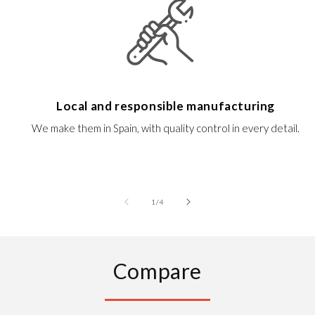
Local and responsible manufacturing
We make them in Spain, with quality control in every detail.
of
1
/
4
Compare