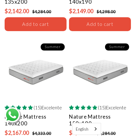
135x200
140x190
$2,142.00
$2,149.00
$4,284.00
$4,298.00
Add to cart
Add to cart
Summer
Summer
(15)Excelente
(15)Excelente
Nature Mattress
Nature Mattress
140x200
150x190
English
$2,167.00
$2,149.00
$4,333.00
$4,284.00