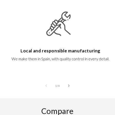
Local and responsible manufacturing
We make them in Spain, with quality control in every detail.
of
1
/
4
Compare