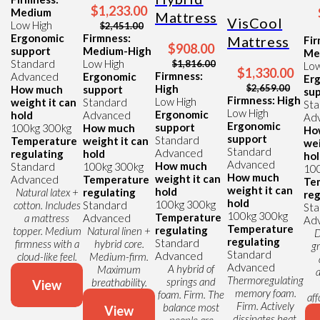
$1,233.00
Medium
Mattress
VisCool
Low
High
$2,451.00
Ergonomic
Firmness:
Mattress
Fir
$908.00
support
Medium-High
Me
Standard
Low
High
$1,816.00
Lo
$1,330.00
Firmness:
Advanced
Ergonomic
Er
High
$2,659.00
How much
support
su
Firmness: High
Low
High
weight it can
Standard
St
Low
High
Ergonomic
hold
Advanced
Ad
Ergonomic
support
100kg
300kg
How much
Ho
support
Standard
Temperature
weight it can
wei
Standard
Advanced
regulating
hold
ho
Advanced
How much
Standard
100kg
300kg
10
How much
weight it can
Advanced
Temperature
Te
weight it can
hold
Natural latex +
regulating
reg
hold
100kg
300kg
cotton. Includes
Standard
St
100kg
300kg
Temperature
a mattress
Advanced
Ad
Temperature
regulating
topper. Medium
Natural linen +
D
regulating
Standard
firmness with a
hybrid core.
g
Standard
Advanced
cloud-like feel.
Medium-firm.
Advanced
A hybrid of
Maximum
a
Thermoregulating
springs and
breathability.
View
memory foam.
foam. Firm. The
aff
Firm. Actively
balance most
View
dissipates heat.