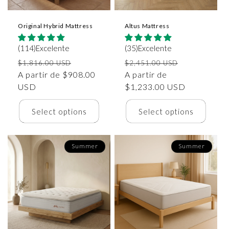
Original Hybrid Mattress
Altus Mattress
(114)Excelente
(35)Excelente
Precio
Precio
Precio
Precio
$1,816.00 USD
$2,451.00 USD
habitual
A partir de $908.00
de
habitual
A partir de
de
USD
oferta
$1,233.00 USD
oferta
Select options
Select options
Summer
Summer