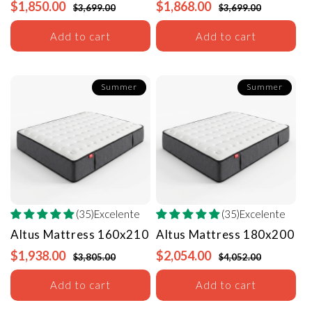
$1,850.00
$1,868.00
$3,699.00
$3,699.00
Add to cart
Add to cart
Summer
Summer
(35)Excelente
(35)Excelente
Altus Mattress
160x210
Altus Mattress
180x200
$1,938.00
$2,054.00
$3,805.00
$4,052.00
Add to cart
Add to cart