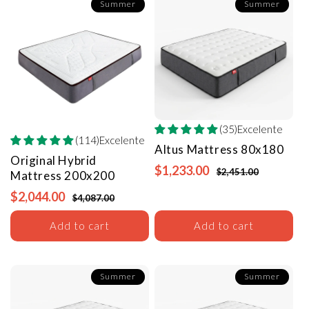
Summer
Summer
(35)Excelente
(114)Excelente
Altus Mattress
80x180
Original Hybrid
$1,233.00
$2,451.00
Mattress
200x200
$2,044.00
$4,087.00
Add to cart
Add to cart
Summer
Summer