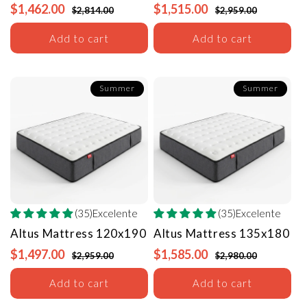
$1,462.00
$1,515.00
$2,814.00
$2,959.00
Add to cart
Add to cart
Summer
Summer
(35)Excelente
(35)Excelente
Altus Mattress
120x190
Altus Mattress
135x180
$1,497.00
$1,585.00
$2,959.00
$2,980.00
Add to cart
Add to cart