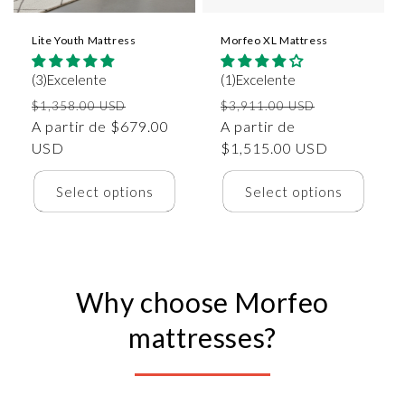
Lite Youth Mattress
Morfeo XL Mattress
(3)Excelente
(1)Excelente
Precio
Precio
Precio
Precio
$1,358.00 USD
$3,911.00 USD
habitual
A partir de $679.00
de
habitual
A partir de
de
USD
oferta
$1,515.00 USD
oferta
Select options
Select options
Why choose Morfeo
mattresses?