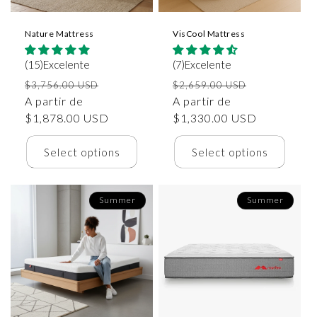
Nature Mattress
VisCool Mattress
(15)Excelente
(7)Excelente
Precio
Precio
Precio
Precio
$3,756.00 USD
$2,659.00 USD
habitual
A partir de
de
habitual
A partir de
de
$1,878.00 USD
oferta
$1,330.00 USD
oferta
Select options
Select options
Summer
Summer