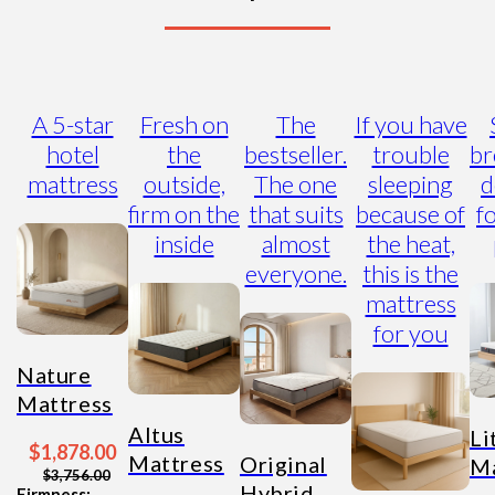
A 5-star
Fresh on
The
If you have
hotel
the
bestseller.
trouble
br
mattress
outside,
The one
sleeping
d
firm on the
that suits
because of
f
inside
almost
the heat,
everyone.
this is the
mattress
for you
Nature
Mattress
Altus
Li
$1,878.00
Mattress
Original
Ma
$3,756.00
Hybrid
Firmness: