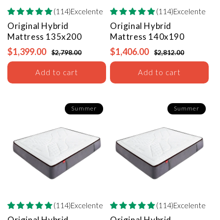
(114)Excelente
(114)Excelente
Original Hybrid
Original Hybrid
Mattress
135x200
Mattress
140x190
$1,399.00
$1,406.00
$2,798.00
$2,812.00
Add to cart
Add to cart
Summer
Summer
¿Renueva tu descanso con
un 5% dto?
Déjanos tu email y recibe tu descuento
para mejorar tus noches.
(114)Excelente
(114)Excelente
Original Hybrid
Original Hybrid