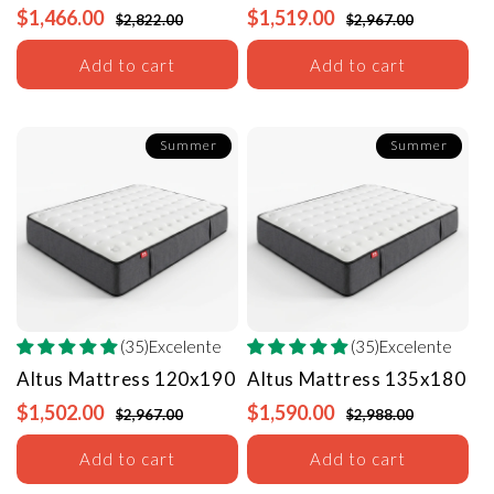
$1,466.00
$1,519.00
$2,822.00
$2,967.00
Add to cart
Add to cart
Summer
Summer
(35)Excelente
(35)Excelente
Altus Mattress
120x190
Altus Mattress
135x180
$1,502.00
$1,590.00
$2,967.00
$2,988.00
Add to cart
Add to cart