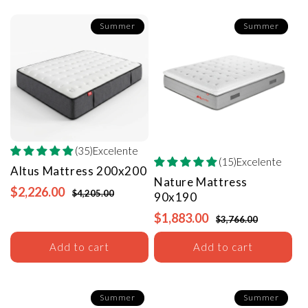
Summer
Summer
(35)Excelente
(15)Excelente
Altus Mattress
200x200
Nature Mattress
$2,226.00
$4,205.00
90x190
$1,883.00
$3,766.00
Add to cart
Add to cart
Summer
Summer