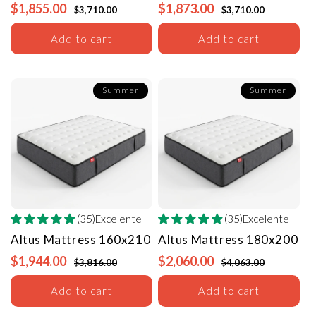
$1,855.00
$1,873.00
$3,710.00
$3,710.00
Add to cart
Add to cart
Summer
Summer
(35)Excelente
(35)Excelente
Altus Mattress
160x210
Altus Mattress
180x200
$1,944.00
$2,060.00
$3,816.00
$4,063.00
Add to cart
Add to cart