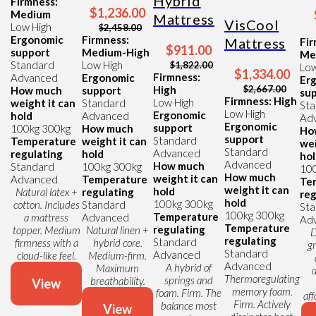
Hybrid
Firmness:
$1,236.00
Medium
Mattress
VisCool
Low
High
$2,458.00
Ergonomic
Firmness:
Mattress
Fir
$911.00
support
Medium-High
Me
Standard
Low
High
$1,822.00
Lo
$1,334.00
Firmness:
Advanced
Ergonomic
Er
High
$2,667.00
How much
support
su
Firmness: High
Low
High
weight it can
Standard
St
Low
High
Ergonomic
hold
Advanced
Ad
Ergonomic
support
100kg
300kg
How much
Ho
support
Standard
Temperature
weight it can
wei
Standard
Advanced
regulating
hold
ho
Advanced
How much
Standard
100kg
300kg
10
How much
weight it can
Advanced
Temperature
Te
weight it can
hold
Natural latex +
regulating
reg
hold
100kg
300kg
cotton. Includes
Standard
St
100kg
300kg
Temperature
a mattress
Advanced
Ad
Temperature
regulating
topper. Medium
Natural linen +
D
regulating
Standard
firmness with a
hybrid core.
g
Standard
Advanced
cloud-like feel.
Medium-firm.
Advanced
A hybrid of
Maximum
a
Thermoregulating
springs and
breathability.
View
memory foam.
foam. Firm. The
aff
Firm. Actively
balance most
View