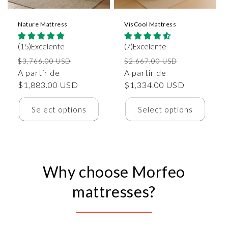
Nature Mattress
VisCool Mattress
(15)Excelente
(7)Excelente
Precio
Precio
Precio
Precio
$3,766.00 USD
$2,667.00 USD
habitual
A partir de
de
habitual
A partir de
de
$1,883.00 USD
oferta
$1,334.00 USD
oferta
Select options
Select options
Why choose Morfeo
mattresses?