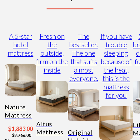
A 5-star
Fresh on
The
If you have
hotel
the
bestseller.
trouble
br
mattress
outside,
The one
sleeping
d
firm on the
that suits
because of
f
inside
almost
the heat,
everyone.
this is the
mattress
for you
Nature
Mattress
Altus
Li
$1,883.00
Mattress
Original
Ma
$3,766.00