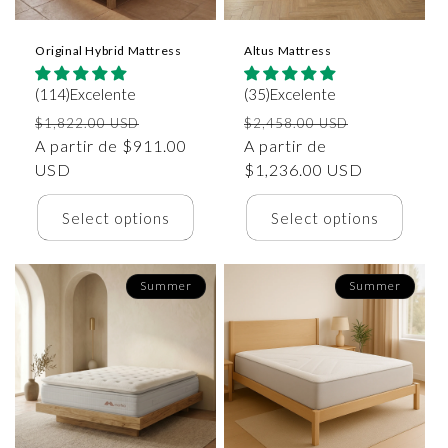
Original Hybrid Mattress
Altus Mattress
(114)Excelente
(35)Excelente
Precio
Precio
Precio
Precio
$1,822.00 USD
$2,458.00 USD
habitual
A partir de $911.00
de
habitual
A partir de
de
USD
oferta
$1,236.00 USD
oferta
Select options
Select options
Summer
Summer