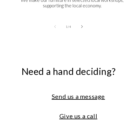
We make our furniture in selected local workshops,
supporting the local economy.
of
1
/
4
Need a hand deciding?
Send us a message
Give us a call