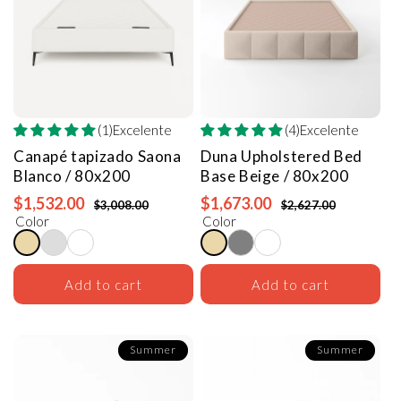
(1)Excelente
(4)Excelente
Canapé tapizado Saona
Duna Upholstered Bed
Blanco / 80x200
Base
Beige / 80x200
$1,532.00
$1,673.00
$3,008.00
$2,627.00
Color
Color
Add to cart
Add to cart
Summer
Summer