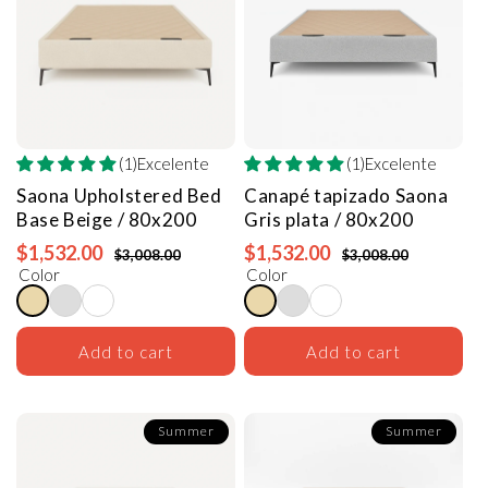
(1)Excelente
(1)Excelente
Saona Upholstered Bed
Canapé tapizado Saona
Base
Beige / 80x200
Gris plata / 80x200
$1,532.00
$1,532.00
$3,008.00
$3,008.00
Color
Color
Add to cart
Add to cart
Summer
Summer