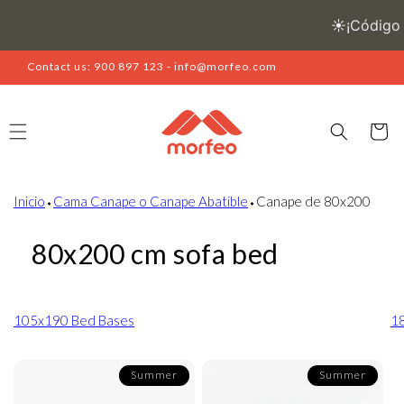
Skip to
content
Contact us: 900 897 123 - info@morfeo.com
Cart
Inicio
⬩
Cama Canape o Canape Abatible
⬩
Canape de 80x200
80x200 cm sofa bed
105x190 Bed Bases
1
Summer
Summer