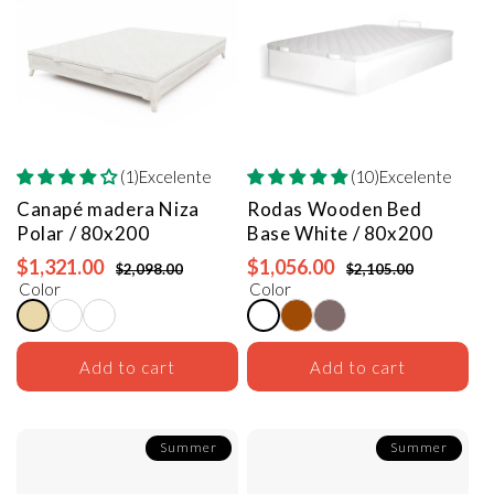
(1)Excelente
(10)Excelente
Canapé madera Niza
Rodas Wooden Bed
Polar / 80x200
Base
White / 80x200
$1,321.00
$1,056.00
$2,098.00
$2,105.00
Color
Color
Add to cart
Add to cart
Summer
Summer