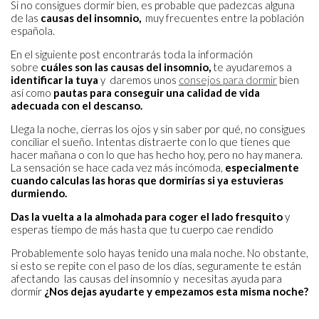
Si no consigues dormir bien, es probable que padezcas alguna
de las
causas del insomnio,
muy frecuentes entre la población
española.
En el siguiente post encontrarás toda la información
sobre
cuáles son las causas del insomnio,
te ayudaremos a
identificar la tuya
y daremos unos
consejos para dormir
bien
así como
pautas para conseguir una calidad de vida
adecuada con el descanso.
Llega la noche, cierras los ojos y sin saber por qué, no consigues
conciliar el sueño. Intentas distraerte con lo que tienes que
hacer mañana o con lo que has hecho hoy, pero no hay manera.
La sensación se hace cada vez más incómoda,
especialmente
cuando calculas las horas que dormirías si ya estuvieras
durmiendo.
Das la vuelta a la almohada para coger el lado fresquito
y
esperas tiempo de más hasta que tu cuerpo cae rendido
Probablemente solo hayas tenido una mala noche. No obstante,
si esto se repite con el paso de los días, seguramente te están
afectando las causas del insomnio y necesitas ayuda para
dormir
¿Nos dejas ayudarte y empezamos esta misma noche?