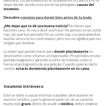
millonario. Los pensamientos se acumulan en tu cabeza y no te
dejan dormir, siendo esta una de las principales
causas del
insomnio.
Descubre
consejos para dormir bien antes de tu boda.
¿Me dejas que te dé una buena noticia?
No tienes que
hacerles caso. Te voy a decir una frase: No pienses en un coche
rojo. ¿En qué has pensado? En un coche rojo. Los pensamientos
muchas veces no los controlamos, pero eso no significa que nos
tengan que dominar.
Lo mejor que puedes hacer para
dormir plácidamente
es
observarlos como si fueras un espectador. Proyéctalos en una
pantalla imaginaria y aprende a reírte de ti mismo, como si
fueras el protagonista de una película. Cuando quieras darte
cuenta,
estarás durmiendo plácidamente en tu cama.
Insomnio intrínseco
Este se debe a causas internas o posibles alteraciones en
nuestro cerebro, y por lo general suele ser de un carácter
mucho más
grave.
Antes de acudir al
médico
, debes emplear