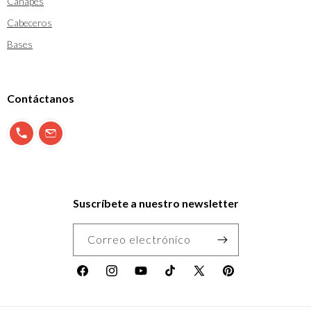
Canapes
Cabeceros
Bases
Contáctanos
900 897 123
info@morfeo.com
Suscríbete a nuestro newsletter
Correo electrónico
Facebook
Instagram
YouTube
TikTok
X
Pinterest
(Twitter)