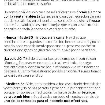
en la calidad de nuestro sueño.
Un consejo válido solo para los más frioleros es
dormir siempre
con la ventana abierta
(Es necesario un buen edredón para no
quedarse pajarito en el intento). La sensación de
oler a fresco
nada más levantarse es mucho mejor que el olor a rata muerta
después de toda la noche sin ventilar el cuarto.
-
Nunca más de 30 minutos en la cama:
Hay días que
sencillamente no puedes dormir. No has hecho nada mal y no ha
pasado nada especialmente preocupado, pero esa noche tu
cuerpo tiene ganas de guerra y no te lo va a poner nada fácil.
¿La solución?
Sal de la cama. Los problemas de insomnio son
cómo la gripe, a veces no son tu culpa. Levántate, haz algo
relajante como leer o mirar por la ventana y vuelve a intentarlo
después. Cuanto más esfuerzo pongas en
dormirte,
más tiempo
tardarás en caer rendido
- Meditación:
Vale, esto también lo has escuchado demasiadas
veces pero ¿No te has parado a pensar que probablemente sea
porque funcione? La meditación forma parte de las
técnicas
para dormir bien
más utilizadas en todo el mundo, además de
uno de los remedios para el insomnio más efectivos.