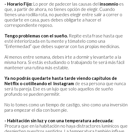
- Horario Fijo:
Lo peor de padecer las causas del
insomnio
es
que, a partir de ahora, no tienes opción de elegir. Cuando
tienes una rodilla rota, no puedes elegir entre salir a correr o
quedarte en casa, pues debes obligarte a hacer el
correspondiente reposo.
Tengo problemas con el sueño.
Repite esta frase hasta que
esté interiorizada en tu mente y tómatelo como una
“Enfermedad” que debes superar con tus propias medicinas.
Al menos entre semana, debes irte a dormir y levantarte a la
misma hora. Si estás estudiando o trabajando te será más fácil
mantener una rutina más estable.
Ya no podrás quedarte hasta tarde viendo capítulos de
Netflix o cotilleando el Instagram
de esa persona que nunca
será tu pareja. Ese es un lujo que solo aquellos de sueño
profundo se pueden permitir.
No lo tomes como un tiempo de castigo, sino como una inversión
para empezar el día con buen pie.
- Habitación sin luz y con una temperatura adecuada:
Procura que en la habitación no haya distractores lumínicos que
despierten nuestros sentidos. La temperatura también influye