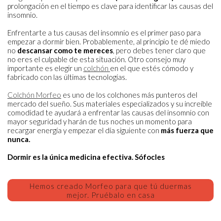
prolongación en el tiempo es clave para identificar las causas del
insomnio.
Enfrentarte a tus causas del insomnio es el primer paso para
empezar a dormir bien. Probablemente, al principio te dé miedo
no
descansar como te mereces
, pero debes tener claro que
no eres el culpable de esta situación. Otro consejo muy
importante es elegir un
colchón
en el que estés cómodo y
fabricado con las últimas tecnologías.
Colchón Morfeo
es uno de los colchones más punteros del
mercado del sueño. Sus materiales especializados y su increíble
comodidad te ayudará a enfrentar las causas del insomnio con
mayor seguridad y harán de tus noches un momento para
recargar energía y empezar el día siguiente con
más fuerza que
nunca.
Dormir es la única medicina efectiva. Sófocles
Hemos creado Morfeo para que tú duermas
mejor. Pruébalo en casa