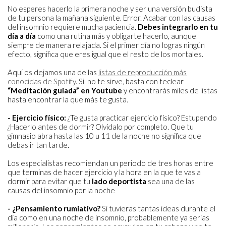
No esperes hacerlo la primera noche y ser una versión budista
de tu persona la mañana siguiente. Error. Acabar con las causas
del insomnio requiere mucha paciencia.
Debes integrarlo en tu
día a día
como una rutina más y obligarte hacerlo, aunque
siempre de manera relajada. Si el primer día no logras ningún
efecto, significa que eres igual que el resto de los mortales.
Aquí os dejamos una de las
listas de reproducción más
conocidas de Spotify
. Si no te sirve, basta con teclear
“Meditación guiada” en Youtube
y encontrarás miles de listas
hasta encontrar la que más te gusta.
- Ejercicio físico:
¿Te gusta practicar ejercicio físico? Estupendo
¿Hacerlo antes de dormir? Olvídalo por completo. Que tu
gimnasio abra hasta las 10 u 11 de la noche no significa que
debas ir tan tarde.
Los especialistas recomiendan un periodo de tres horas entre
que terminas de hacer ejercicio y la hora en la que te vas a
dormir para evitar que tu
lado deportista
sea una de las
causas del insomnio por la noche
- ¿Pensamiento rumiativo?
Si tuvieras tantas ideas durante el
día como en una noche de insomnio, probablemente ya serias