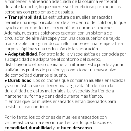
a mantener la alineación adecuada de la columna vertebral
durante la
noche, lo que puede ser beneficioso para aquellas
personas con problemas de
espalda.
●
Transpirabilidad
. La estructura de muelles ensacados
permite una mejor circulación
de aire dentro del colchón, lo que
ayuda a mantenerlo fresco y ventilado durante la
noche.
Además, nuestros colchones cuentan con un sistema de
circulación de aire
Airscape y con una capa superior de tejido
transpirable consiguiendo con ello
mantener una temperatura
corporal óptima y una reducción de la sudoración.
●
Adaptabilidad
. Por otro lado, la viscoelástica es conocida por
su capacidad de
adaptarse al contorno del cuerpo,
distribuyendo el peso de manera uniforme. Esto
puede ayudar
a aliviar los puntos de presión y proporcionar un mayor nivel
de
comodidad durante el sueño.
●
Durabilidad
. Los colchones que combinan muelles ensacados
y viscoelástica
suelen tener una larga vida útil debido a la
durabilidad de estos materiales. La
viscoelástica tiende a
mantener su forma y densidad durante más tiempo,
mientras
que los muelles ensacados están diseñados para
resistir el uso continuo.
Por lo tanto, los colchones de muelles ensacados con
viscoelástica son la elección perfecta
si lo que buscas es
comodidad
,
durabilidad
y un
buen descanso
.