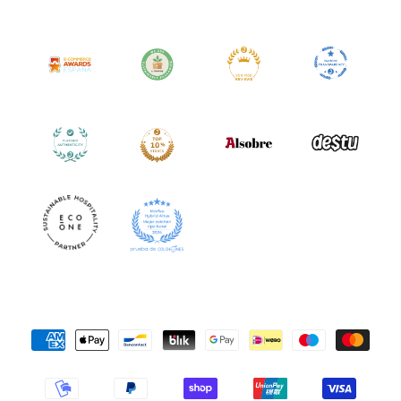
Formas
de
pago