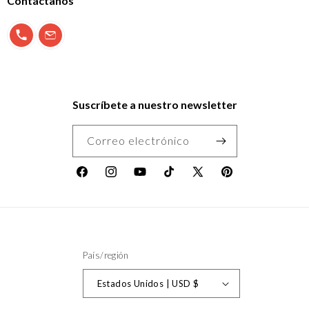
Contáctanos
900 897 123
info@morfeo.com
Suscríbete a nuestro newsletter
Correo electrónico
Facebook
Instagram
YouTube
TikTok
X
Pinterest
(Twitter)
País/región
Estados Unidos | USD $