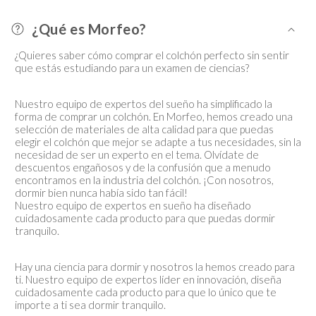
o
n
¿Qué es Morfeo?
t
¿Quieres saber cómo comprar el colchón perfecto sin sentir
e
que estás estudiando para un examen de ciencias?
n
i
Nuestro equipo de expertos del sueño ha simplificado la
d
forma de comprar un colchón. En Morfeo, hemos creado una
selección de materiales de alta calidad para que puedas
o
elegir el colchón que mejor se adapte a tus necesidades, sin la
d
necesidad de ser un experto en el tema. Olvídate de
e
descuentos engañosos y de la confusión que a menudo
encontramos en la industria del colchón. ¡Con nosotros,
s
dormir bien nunca había sido tan fácil!
p
Nuestro equipo de expertos en sueño ha diseñado
cuidadosamente cada producto para que puedas dormir
l
tranquilo.
e
g
Hay una ciencia para dormir y nosotros la hemos creado para
a
ti. Nuestro equipo de expertos líder en innovación, diseña
cuidadosamente cada producto para que lo único que te
b
importe a ti sea dormir tranquilo.
l