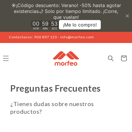
Ir
directamente
al contenido
Contáctanos: 900 897 123 - info@morfeo.com
Carrito
Preguntas Frecuentes
¿Tienes dudas sobre nuestros
productos?
C