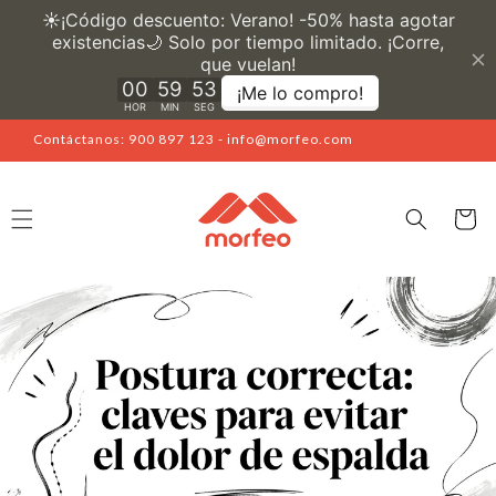
Ir
directamente
al contenido
Contáctanos: 900 897 123 - info@morfeo.com
Carrito