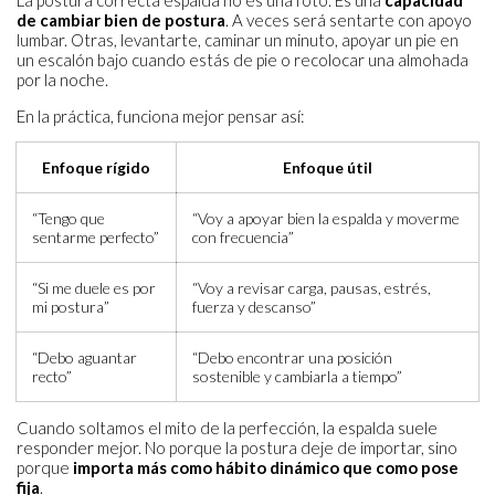
La postura correcta espalda no es una foto. Es una
capacidad
de cambiar bien de postura
. A veces será sentarte con apoyo
lumbar. Otras, levantarte, caminar un minuto, apoyar un pie en
un escalón bajo cuando estás de pie o recolocar una almohada
por la noche.
En la práctica, funciona mejor pensar así:
Enfoque rígido
Enfoque útil
“Tengo que
“Voy a apoyar bien la espalda y moverme
sentarme perfecto”
con frecuencia”
“Si me duele es por
“Voy a revisar carga, pausas, estrés,
mi postura”
fuerza y descanso”
“Debo aguantar
“Debo encontrar una posición
recto”
sostenible y cambiarla a tiempo”
Cuando soltamos el mito de la perfección, la espalda suele
responder mejor. No porque la postura deje de importar, sino
porque
importa más como hábito dinámico que como pose
fija
.