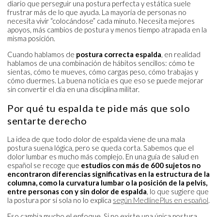
diario que perseguir una postura perfecta y estática suele
frustrar más de lo que ayuda. La mayoría de personas no
necesita vivir “colocándose” cada minuto. Necesita mejores
apoyos, más cambios de postura y menos tiempo atrapada en la
misma posición.
Cuando hablamos de
postura correcta espalda
, en realidad
hablamos de una combinación de hábitos sencillos: cómo te
sientas, cómo te mueves, cómo cargas peso, cómo trabajas y
cómo duermes. La buena noticia es que eso se puede mejorar
sin convertir el día en una disciplina militar.
Por qué tu espalda te pide más que solo
sentarte derecho
La idea de que todo dolor de espalda viene de una mala
postura suena lógica, pero se queda corta. Sabemos que el
dolor lumbar es mucho más complejo. En una guía de salud en
español se recoge que
estudios con más de 600 sujetos no
encontraron diferencias significativas en la estructura de la
columna, como la curvatura lumbar o la posición de la pelvis,
entre personas con y sin dolor de espalda
, lo que sugiere que
la postura por sí sola no lo explica
según MedlinePlus en español
.
Eso cambia mucho el enfoque. Si no existe una única postura