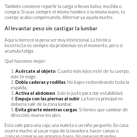
También conviene repartir la carga si llevas bolso, mochila o
compra. Si usas siempre el mismo hombro o la misma mano, tu
cuerpo acaba compensando. Alternar ya ayuda mucho.
Al levantar peso sin castigar la lumbar
Aquí sí merece la pena ser muy intencional. La técnica
incorrecta no siempre da problemas en el momento, pero sí
acumula fatiga.
Qué hacemos mejor:
Acércate al objeto
. Cuanto más lejos esté de tu cuerpo,
más te exige.
Dobla caderas y rodillas
. No bajes redondeando toda la
espalda.
Activa el abdomen
. Solo lo justo para dar estabilidad.
Empuja con las piernas al subir
. La fuerza principal no
debería salir de la zona lumbar.
Evita girarte mientras cargas
. Si tienes que cambiar de
dirección, mueve los pies.
Esto vale para una caja, una maleta o un niño pequeño. En casa
ocurre mucho al sacar ropa de la lavadora, hacer camas o
colocar compras en armarios bajos. No parecen grandes