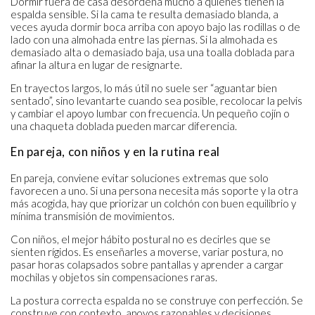
Dormir fuera de casa desordena mucho a quienes tienen la
espalda sensible. Si la cama te resulta demasiado blanda, a
veces ayuda dormir boca arriba con apoyo bajo las rodillas o de
lado con una almohada entre las piernas. Si la almohada es
demasiado alta o demasiado baja, usa una toalla doblada para
afinar la altura en lugar de resignarte.
En trayectos largos, lo más útil no suele ser “aguantar bien
sentado”, sino levantarte cuando sea posible, recolocar la pelvis
y cambiar el apoyo lumbar con frecuencia. Un pequeño cojín o
una chaqueta doblada pueden marcar diferencia.
En pareja, con niños y en la rutina real
En pareja, conviene evitar soluciones extremas que solo
favorecen a uno. Si una persona necesita más soporte y la otra
más acogida, hay que priorizar un colchón con buen equilibrio y
mínima transmisión de movimientos.
Con niños, el mejor hábito postural no es decirles que se
sienten rígidos. Es enseñarles a moverse, variar postura, no
pasar horas colapsados sobre pantallas y aprender a cargar
mochilas y objetos sin compensaciones raras.
La postura correcta espalda no se construye con perfección. Se
construye con contexto, apoyos razonables y decisiones