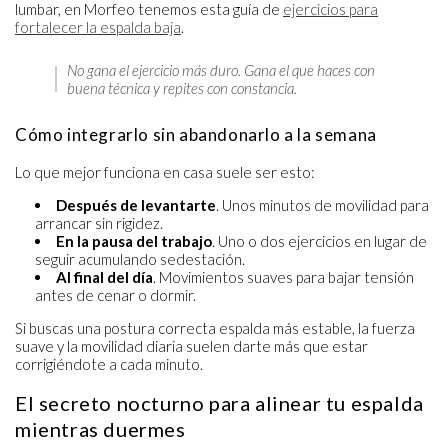
lumbar, en Morfeo tenemos esta guía de
ejercicios para
fortalecer la espalda baja
.
No gana el ejercicio más duro. Gana el que haces con
buena técnica y repites con constancia.
Cómo integrarlo sin abandonarlo a la semana
Lo que mejor funciona en casa suele ser esto:
Después de levantarte
. Unos minutos de movilidad para
arrancar sin rigidez.
En la pausa del trabajo
. Uno o dos ejercicios en lugar de
seguir acumulando sedestación.
Al final del día
. Movimientos suaves para bajar tensión
antes de cenar o dormir.
Si buscas una postura correcta espalda más estable, la fuerza
suave y la movilidad diaria suelen darte más que estar
corrigiéndote a cada minuto.
El secreto nocturno para alinear tu espalda
mientras duermes