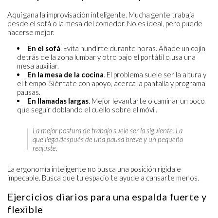
Aquí gana la improvisación inteligente. Mucha gente trabaja
desde el sofá o la mesa del comedor. No es ideal, pero puede
hacerse mejor.
En el sofá
. Evita hundirte durante horas. Añade un cojín
detrás de la zona lumbar y otro bajo el portátil o usa una
mesa auxiliar.
En la mesa de la cocina
. El problema suele ser la altura y
el tiempo. Siéntate con apoyo, acerca la pantalla y programa
pausas.
En llamadas largas
. Mejor levantarte o caminar un poco
que seguir doblando el cuello sobre el móvil.
La mejor postura de trabajo suele ser la siguiente. La
que llega después de una pausa breve y un pequeño
reajuste.
La ergonomía inteligente no busca una posición rígida e
impecable. Busca que tu espacio te ayude a cansarte menos.
Ejercicios diarios para una espalda fuerte y
flexible