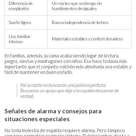
Diferencia de
Un núcleo que sostenga sin
complexión
hundimientos desiguales
Sueño ligero
Buena independencia de lechos
Uso familiar
Materiales estables y confort duradero
intenso
En familias, además, la cama acaba siendo lugar de lectura,
juegos, siestas y madrugones con niños. Eso hace todavía más
importante que el conjunto colchón más almohada sea estable y
fácil de mantener en buen estado.
Por la noche no buscamos una postura perfecta.
Buscamos un apoyo que deje a la espalda descansar de
verdad.
Señales de alarma y consejos para
situaciones especiales
No toda molestia de espalda requiere alarma. Pero tampoco
conviene normalizar cualquier síntoma. El dolor lumbar afecta a