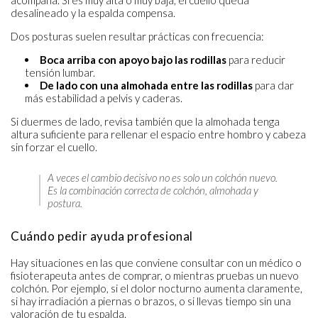
desalineado y la espalda compensa.
Dos posturas suelen resultar prácticas con frecuencia:
Boca arriba con apoyo bajo las rodillas
para reducir
tensión lumbar.
De lado con una almohada entre las rodillas
para dar
más estabilidad a pelvis y caderas.
Si duermes de lado, revisa también que la almohada tenga
altura suficiente para rellenar el espacio entre hombro y cabeza
sin forzar el cuello.
A veces el cambio decisivo no es solo un colchón nuevo.
Es la combinación correcta de colchón, almohada y
postura.
Cuándo pedir ayuda profesional
Hay situaciones en las que conviene consultar con un médico o
fisioterapeuta antes de comprar, o mientras pruebas un nuevo
colchón. Por ejemplo, si el dolor nocturno aumenta claramente,
si hay irradiación a piernas o brazos, o si llevas tiempo sin una
valoración de tu espalda.