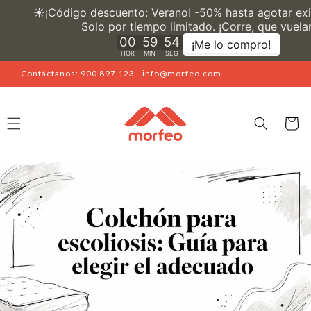
Ir
directamente
al contenido
Contáctanos: 900 897 123 - info@morfeo.com
Carrito