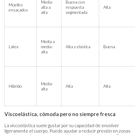
Media-
Buena con
Muelles
alta a
respuesta
Alta
ensacados
alta
segmentada
Media a
Látex
media-
Alta y elástica
Buena
alta
Media-
Híbrido
Alta
Alta
alta
Viscoelástica, cómoda pero no siempre fresca
La viscoelástica suele gustar por su capacidad de envolver
ligeramente el cuerpo. Puede ayudar a reducir presión en zonas