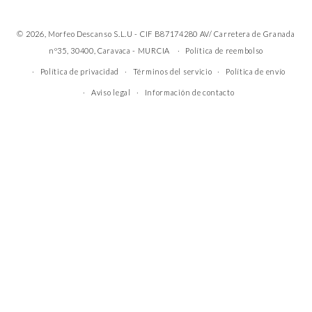
© 2026, Morfeo Descanso S.L.U - CIF B87174280 AV/ Carretera de Granada
nº35, 30400, Caravaca - MURCIA
Política de reembolso
Política de privacidad
Términos del servicio
Política de envío
Aviso legal
Información de contacto