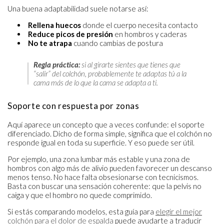
Una buena adaptabilidad suele notarse así:
Rellena huecos
donde el cuerpo necesita contacto
Reduce picos de presión
en hombros y caderas
No te atrapa
cuando cambias de postura
Regla práctica:
si al girarte sientes que tienes que
“salir” del colchón, probablemente te adaptas tú a la
cama más de lo que la cama se adapta a ti.
Soporte con respuesta por zonas
Aquí aparece un concepto que a veces confunde: el soporte
diferenciado. Dicho de forma simple, significa que el colchón no
responde igual en toda su superficie. Y eso puede ser útil.
Por ejemplo, una zona lumbar más estable y una zona de
hombros con algo más de alivio pueden favorecer un descanso
menos tenso. No hace falta obsesionarse con tecnicismos.
Basta con buscar una sensación coherente: que la pelvis no
caiga y que el hombro no quede comprimido.
Si estás comparando modelos, esta guía para
elegir el mejor
colchón para el dolor de espalda
puede ayudarte a traducir