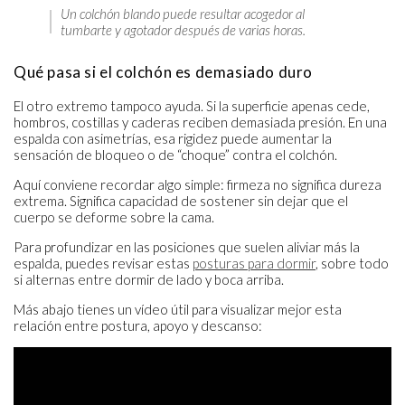
Un colchón blando puede resultar acogedor al
tumbarte y agotador después de varias horas.
Qué pasa si el colchón es demasiado duro
El otro extremo tampoco ayuda. Si la superficie apenas cede,
hombros, costillas y caderas reciben demasiada presión. En una
espalda con asimetrías, esa rigidez puede aumentar la
sensación de bloqueo o de “choque” contra el colchón.
Aquí conviene recordar algo simple: firmeza no significa dureza
extrema. Significa capacidad de sostener sin dejar que el
cuerpo se deforme sobre la cama.
Para profundizar en las posiciones que suelen aliviar más la
espalda, puedes revisar estas
posturas para dormir
, sobre todo
si alternas entre dormir de lado y boca arriba.
Más abajo tienes un vídeo útil para visualizar mejor esta
relación entre postura, apoyo y descanso: