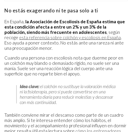
No estás exagerando ni te pasa solo a ti
En España,
la Asociación de Escoliosis de España estima que
esta condición afecta a entre un 2% y un 3% de la
población, siendo más frecuente en adolescentes
, según
recoge
esta referencia sobre colchón y escoliosis en España
.
Eso ayuda a poner contexto. No estás ante una rareza ni ante
una preocupación menor.
Cuando una persona con escoliosis nota que duerme peor en
un colchón muy blando o demasiado rígido, no suele ser una
manía. Suele ser una reacción lógica del cuerpo ante una
superficie que no reparte bien el apoyo.
Idea clave:
el colchón no sustituye la valoración médica
ni la fisioterapia, pero sí puede convertirse en una
herramienta diaria para reducir molestias y descansar
con más continuidad.
También conviene mirar el descanso como parte de un cuadro
más amplio. Si te interesa entender cómo los hábitos, el
movimiento y el acompañamiento profesional influyen en dormir
mejor, resulta útil esta lectura sobre
cómo los entrenadores