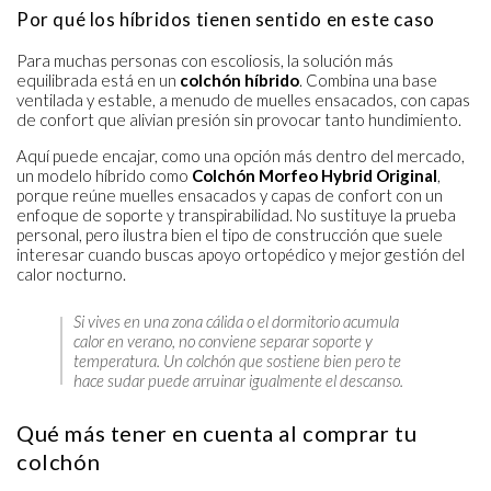
Por qué los híbridos tienen sentido en este caso
Para muchas personas con escoliosis, la solución más
equilibrada está en un
colchón híbrido
. Combina una base
ventilada y estable, a menudo de muelles ensacados, con capas
de confort que alivian presión sin provocar tanto hundimiento.
Aquí puede encajar, como una opción más dentro del mercado,
un modelo híbrido como
Colchón Morfeo Hybrid Original
,
porque reúne muelles ensacados y capas de confort con un
enfoque de soporte y transpirabilidad. No sustituye la prueba
personal, pero ilustra bien el tipo de construcción que suele
interesar cuando buscas apoyo ortopédico y mejor gestión del
calor nocturno.
Si vives en una zona cálida o el dormitorio acumula
calor en verano, no conviene separar soporte y
temperatura. Un colchón que sostiene bien pero te
hace sudar puede arruinar igualmente el descanso.
Qué más tener en cuenta al comprar tu
colchón