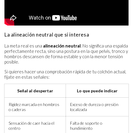
La alineación neutral que sí interesa
La meta real es una
alineación neutral
. No significa una espalda
perfectamente recta, sino una postura en la que pelvis, tronco y
hombros descansen de forma estable y con la menor tensión
posible.
Si quieres hacer una comprobación rápida de tu colchón actual,
fíjate en estas señales:
Señal al despertar
Lo que puede indicar
Rigidez marcada en hombros
Exceso de dureza o presión
o caderas
localizada
Sensación de caer hacia el
Falta de soporte o
centro
hundimiento