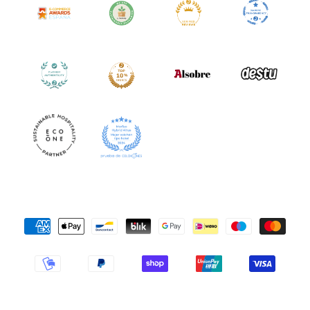
Formas
de
pago