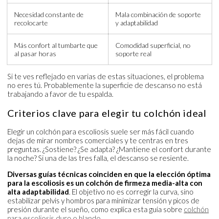
Necesidad constante de
Mala combinación de soporte
recolocarte
y adaptabilidad
Más confort al tumbarte que
Comodidad superficial, no
al pasar horas
soporte real
Si te ves reflejado en varias de estas situaciones, el problema
no eres tú. Probablemente la superficie de descanso no está
trabajando a favor de tu espalda.
Criterios clave para elegir tu colchón ideal
Elegir un colchón para escoliosis suele ser más fácil cuando
dejas de mirar nombres comerciales y te centras en tres
preguntas. ¿Sostiene? ¿Se adapta? ¿Mantiene el confort durante
la noche? Si una de las tres falla, el descanso se resiente.
Diversas guías técnicas coinciden en que la elección óptima
para la escoliosis es un colchón de firmeza media-alta con
alta adaptabilidad
. El objetivo no es corregir la curva, sino
estabilizar pelvis y hombros para minimizar tensión y picos de
presión durante el sueño, como explica esta guía sobre
colchón
para escoliosis duro o blando
.