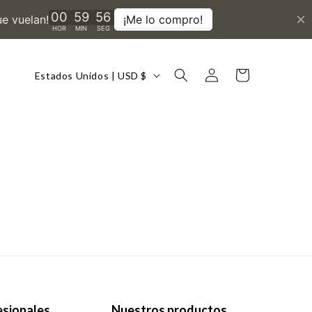
País/región
Iniciar
Carrito
Estados Unidos | USD $
sesión
esionales
Nuestros productos