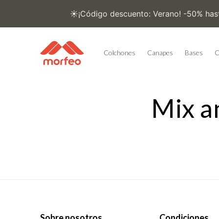
Ir
directamente
al contenido
Colchones
Canapes
Bases
C
Mix a
Sobre nosotros
Condiciones