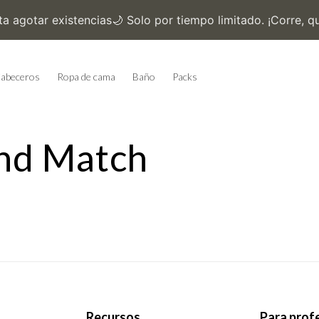
abeceros
Ropa de cama
Baño
Packs
nd Match
Recursos
Para prof