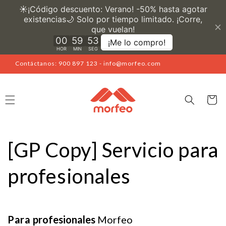
Ir
directamente
al contenido
Contáctanos: 900 897 123 - info@morfeo.com
Carrito
[GP Copy] Servicio para
profesionales
Para
profesionales
Morfeo