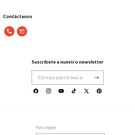
Contáctanos
900 897 123
info@morfeo.com
Suscríbete a nuestro newsletter
Correo electrónico
Facebook
Instagram
YouTube
TikTok
X
Pinterest
(Twitter)
País/región