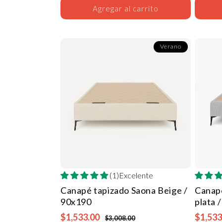
Agregar al carrito
Verano
(1)Excelente
Canapé tapizado Saona
Beige /
Canap
90x190
plata 
$1,533.00
$1,533
$3,008.00