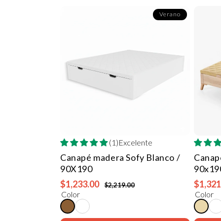
Verano
(1)Excelente
Canapé madera Sofy
Blanco /
Canap
90X190
90x19
$1,233.00
$1,321
$2,219.00
Color
Color