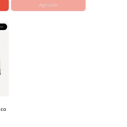
Agotado
no
nco