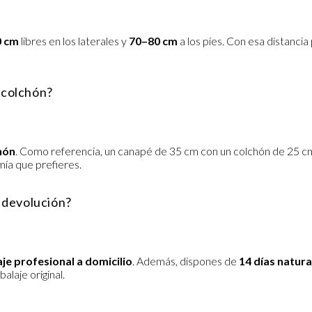
0 cm
libres en los laterales y
70–80 cm
a los pies. Con esa distanci
i colchón?
chón
. Como referencia, un canapé de 35 cm con un colchón de 25 c
mía que prefieres.
e devolución?
e profesional a domicilio
. Además, dispones de
14 días natura
alaje original.