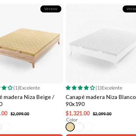
Verano
Vera
(1)Excelente
(1)Excelente
é madera Niza
Beige /
Canapé madera Niza
Blanco
0
90x190
.00
$1,321.00
$2,099.00
$2,099.00
Color