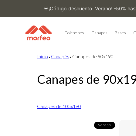
Ir
directamente
al contenido
Colchones
Canapes
Bases
C
Inicio
⬩
Canapés
⬩
Canapes de 90x190
Canapes de 90x1
Canapes de 105x190
Verano