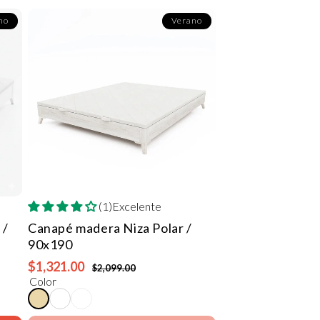
no
Verano
(1)Excelente
 /
Canapé madera Niza
Polar /
90x190
$1,321.00
$2,099.00
Color