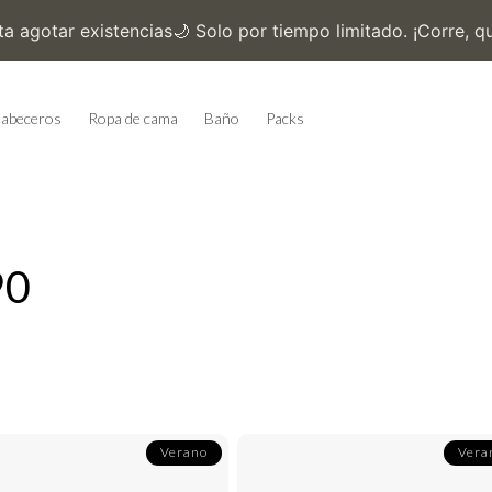
abeceros
Ropa de cama
Baño
Packs
90
Verano
Vera