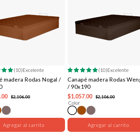
(10)Excelente
(10)Excelente
é madera Rodas
Nogal /
Canapé madera Rodas
Wen
0
/ 90x190
.00
$1,057.00
$2,106.00
$2,106.00
Color
Agregar al carrito
Agregar al carrito