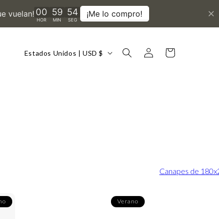
País/región
Iniciar
Carrito
Estados Unidos | USD $
sesión
Canapes de 180x
no
Verano