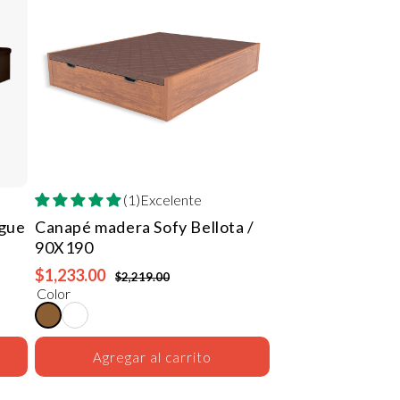
(1)Excelente
gue
Canapé madera Sofy
Bellota /
90X190
$1,233.00
$2,219.00
Color
Agregar al carrito