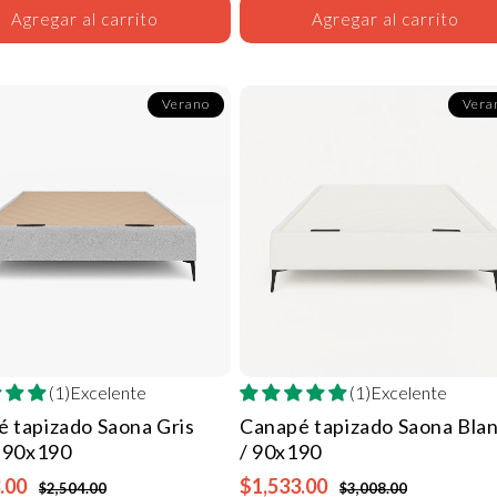
Agregar al carrito
Agregar al carrito
Verano
Vera
(1)Excelente
(1)Excelente
é tapizado Saona
Gris
Canapé tapizado Saona
Bla
/ 90x190
/ 90x190
.00
$1,533.00
$2,504.00
$3,008.00