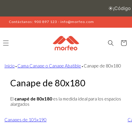
Ir
directamente
al contenido
Contáctanos: 900 897 123 - info@morfeo.com
Carrito
Inicio
⬩
Cama Canape o Canape Abatible
⬩
Canape de 80x180
Canape de 80x180
El
canapé de 80x180
es la medida ideal para los espacios
alargados
Canapes de 105x190
C