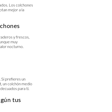
zados. Los colchones
ptan mejor a la
olchones
raderos y frescos,
 aunque muy
alor nocturno.
 Si prefieres un
rt, un colchón medio
adecuados para ti.
egún tus