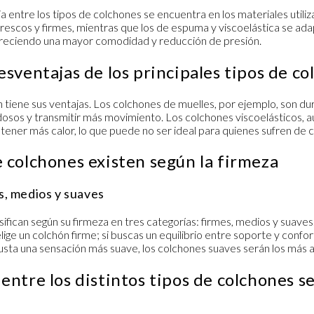
ia entre los
tipos de colchones
se encuentra en los materiales utili
rescos y firmes, mientras que los de espuma y viscoelástica se ada
freciendo una mayor comodidad y reducción de presión.
esventajas de los principales tipos de c
 tiene sus ventajas. Los colchones de muelles, por ejemplo, son du
dosos y transmitir más movimiento. Los colchones viscoelásticos,
ner más calor, lo que puede no ser ideal para quienes sufren de c
 colchones existen según la firmeza
s, medios y suaves
sifican según su
firmeza
en tres categorías: firmes, medios y suaves.
lige un colchón firme; si buscas un equilibrio entre soporte y confo
e gusta una sensación más suave, los colchones suaves serán los más 
entre los distintos tipos de colchones s