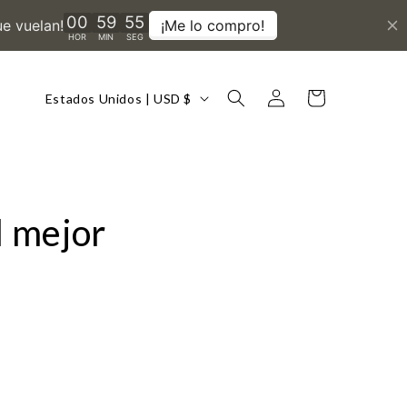
País/región
Iniciar
Carrito
Estados Unidos | USD $
sesión
l mejor