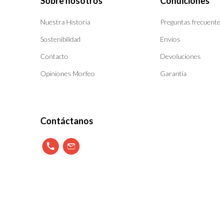
Sobre nosotros
Condiciones
Nuestra Historia
Preguntas frecuent
Sostenibilidad
Envíos
Contacto
Devoluciones
Opiniones Morfeo
Garantía
Contáctanos
900 897 123
info@morfeo.com