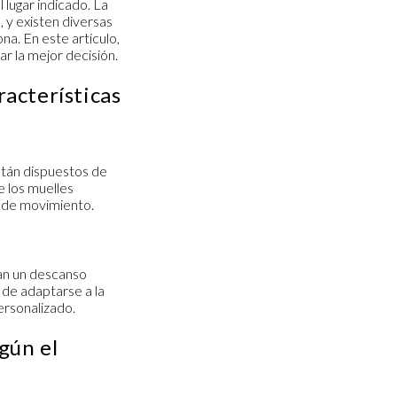
l lugar indicado. La
 y existen diversas
a. En este artículo,
r la mejor decisión.
racterísticas
stán dispuestos de
e los
muelles
a de movimiento.
can un descanso
de adaptarse a la
ersonalizado.
gún el