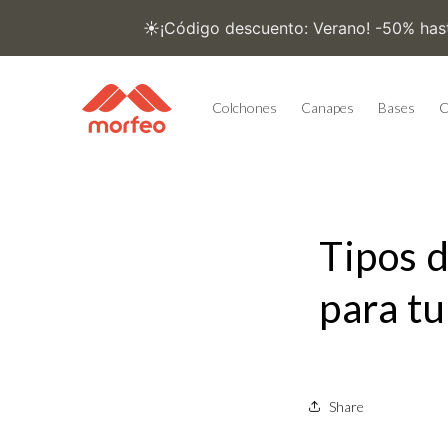
Ir
directamente
al contenido
Colchones
Canapes
Bases
C
Tipos d
para t
Share