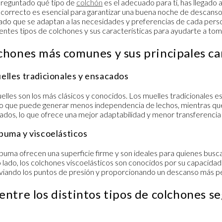
 preguntado qué tipo de
colchón
es el adecuado para ti, has llegado a
 correcto es esencial para garantizar una buena noche de descanso,
do que se adaptan a las necesidades y preferencias de cada person
rentes
tipos de colchones
y sus características para ayudarte a toma
chones más comunes y sus principales ca
lles tradicionales y ensacados
elles
son los más clásicos y conocidos. Los muelles tradicionales e
o que puede generar menos independencia de lechos, mientras qu
lados, lo que ofrece una mejor adaptabilidad y menor transferenci
puma y viscoelásticos
puma
ofrecen una superficie firme y son ideales para quienes bus
 lado, los
colchones viscoelásticos
son conocidos por su capacidad 
iviando los puntos de presión y proporcionando un descanso más p
entre los distintos tipos de colchones se