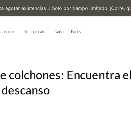
abeceros
Ropa de cama
Baño
Packs
e colchones: Encuentra e
u descanso