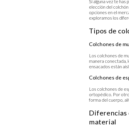
Si alguna vez te has
elección del colchón
opciones en el merca
exploramos los dife
Tipos de col
Colchones de mue
Los
colchones de mu
manera conectada, l
ensacados
están ais
Colchones de es
Los colchones de
es
ortopédico. Por otro
forma del cuerpo, al
Diferencias 
material