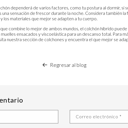
lchón dependerá de varios factores, como tu postura al dormir, si 
es una sensación de frescor durante la noche. Considera también la 
y los materiales que mejor se adapten a tu cuerpo.
n que combine lo mejor de ambos mundos, el
colchón híbrido
puede s
 muelles ensacados y viscoelástica para un descanso total. Para má
visita nuestra sección de colchones y encuentra el que mejor se adap
Regresar al blog
entario
Correo electrónico
*