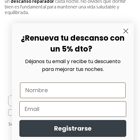
un
descanso reparador
cada noche. No olvides que dormir
bien es fundamental para mantener una vida saludable y
equilibrada.
Ver colchón Morfeo
¿Renueva tu descanso con
un 5% dto?
Déjanos tu email y recibe tu descuento
para mejorar tus noches.
Suscríbete a nuestro boletín
Suscribirme
He leído y acepto la política de Privacidad y Cookies
Suscríbete a nuestra newsletter para recibir las últimas noticias
Registrarse
de Morfeo. Recibirás nuestro Ebook guía para dormir bien
Política de privacidad y Cookies