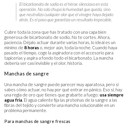
El bicarbonato de sodio es el héroe silencioso en esta
operación. No solo chupa la humedad que queda, sino
que neutraliza cualquier olor que el vinagre haya dejado
atrás. Es el paso que garantiza un resultado impecable.
Cubre toda la zona que has tratado con una capa bien
generosa de bicarbonato de sodio. No te cortes. Ahora,
paciencia. Déjalo actuar durante varias horas, lo ideal es un
mínimo de
8 horas
o, mejor aún, toda la noche. Cuando haya
pasado el tiempo, coge la aspiradora con el accesorio para
tapicerías y aspira a fondo todo el bicarbonato. La mancha
debería ser casi invisible y el olor, historia.
Manchas de sangre
Una mancha de sangre puede parecer muy aparatosa, pero si
sabes cómo actuar, no hay por qué entrar en pánico. Eso sí, hay
una regla de oro que tienes que grabarte a fuego:
usa siempre
agua fría
. El agua caliente fija las proteínas de la sangre a las
fibras del tejido y convierte una mancha solucionable en un
problema permanente.
Para manchas de sangre frescas