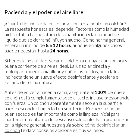
Paciencia y el poder del aire libre
¿Cuánto tiempo tarda en secarse completamente un colchón?
La respuesta honesta es: depende. Factores como la humedad
ambiental, la temperatura de la habitación y la cantidad de
líquido que se derramó influyen mucho. Como norma general,
espera un mínimo de
8 a 12 horas
, aunque en algunos casos
puede necesitar hasta
24 horas
.
Si tienes la posibilidad, sacar el colchón a un lugar con sombra y
buena corriente de aire es ideal. La luz solar directa y
prolongada puede amarillear y dañar los tejidos, pero la luz
indirecta tiene un suave efecto desinfectante y acelera el
secado de forma natural.
Antes de volver a hacer la cama, asegúrate al
100%
de que el
colchón está completamente seco al tacto, incluso presionando
con fuerza. Un colchón aparentemente seco en la superficie
puede esconder humedad en su interior. Recuerda que un
buen secado es tan importante como la limpieza inicial para
mantener un entorno de descanso saludable. Para profundizar
en la higiene general, nuestra guía sobre
cómo desinfectar un
colchón
te dará consejos adicionales muy valiosos.