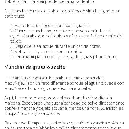
sobre la mancha, siempre de fuera hacia dentro.
Si la mancha se resiste, sobre todo si es de vino tinto, prueba
este truco:
Humedece un poco la zona con agua fría.
Cubre la mancha por completo con sal común. La sal
ayudará a absorber el líquido y a "arrastrar" el colorante del
tejido.
Deja que la sal actúe durante un par de horas.
Retira la sal y aspira la zona a fondo.
Termina limpiando con la mezcla de agua y jabón neutro.
Manchas de grasa o aceite
Las manchas de grasa (de comida, cremas corporales,
maquillaje...) son un reto diferente porque el agua no puede con
ellas. Necesitamos algo que absorba el aceite.
Aquí, tus mejores amigos son el bicarbonato de sodio o la
maicena. Espolvorea una buena cantidad de polvo directamente
sobre la mancha y déjalo actuar al menos una hora. Su misión es
"chupar" toda la grasa posible.
Pasado ese tiempo, raspa el polvo con cuidado y aspíralo. Ahora,
aplica una gota de jabón lavavajillas directamente sobre lo que