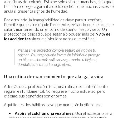
a las fibras del colchón. Esto no solo evita las manchas, sino que
también protege la garantía de tu colchón, que muchas veces se
anula si presenta signos de humedad.
Por otro lado, la transpirabilidad es clave para tu confort.
Permite que el aire circule libremente, evitando que se acumule
calor y manteniendo un entorno de sueño fresco y seco. Un
protector de calidad puede llegar a bloquear más del
99 % de
los accidentes
sin que ni siquiera notes que está ahí.
Piensa en el protector como el seguro de vida de tu
colchón. Es una pequeña inversión inicial que protege
un bien mucho más valioso, asegurando su higiene,
durabilidad y confort a largo plazo.
Una rutina de mantenimiento que alarga la vida
Además de la protección física, una rutina de mantenimiento
regular es fundamental. No requiere mucho esfuerzo, pero
créeme, sus beneficios son enormes.
Aquí tienes dos hábitos clave que marcarán la diferencia:
Aspira el colchón una vez al mes:
Usa el accesorio para
tapicerías de tu aspiradora y pásalo por toda la superficie.