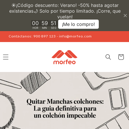
Ir
directamente
al contenido
Contáctanos: 900 897 123 - info@morfeo.com
Carrito