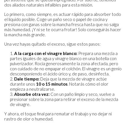
dos aliados naturales infalibles para esta misión.
Lo primero, como siempre, es actuar rápido para absorber todo
el líquido posible. Coge un paño seco o papel de cocina y
presiona con ganas sobre la mancha fresca hasta que no salga
más humedad. ¡Y ni se te ocurra frotar! Solo conseguirás hacer
la mancha más grande.
Una vez hayas quitado el exceso, sigue estos pasos:
A la carga con el vinagre blanco:
Prepara una mezcla a
partes iguales de agua y vinagre blanco en una botella con
pulverizador. Rocía generosamente la zona afectada, pero
con cuidado de no empapar el colchón. El vinagre es un genio
descomponiendo el ácido úrico y, de paso, desinfecta.
Dale tiempo:
Deja que la mezcla de vinagre actúe
durante unos
10 o 15 minutos
. Notarás cómo el olor
empieza a neutralizarse.
Absorbe otra vez:
Con un paño limpio y seco, vuelve a
presionar sobre la zona para retirar el exceso de la mezcla
de vinagre.
Y ahora, el toque final para rematar el trabajo y no dejar ni
rastro de olor o humedad.