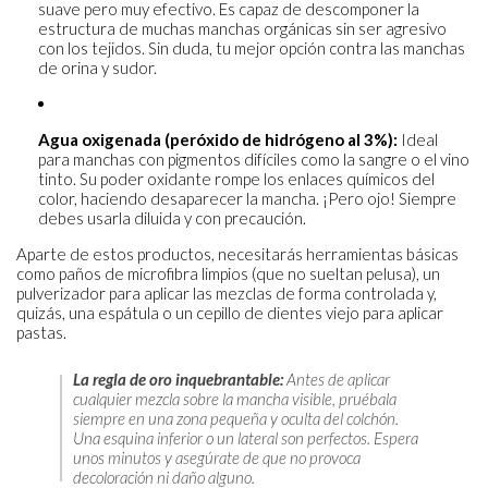
suave pero muy efectivo. Es capaz de descomponer la
estructura de muchas manchas orgánicas sin ser agresivo
con los tejidos. Sin duda, tu mejor opción contra las manchas
de orina y sudor.
Agua oxigenada (peróxido de hidrógeno al 3%):
Ideal
para manchas con pigmentos difíciles como la sangre o el vino
tinto. Su poder oxidante rompe los enlaces químicos del
color, haciendo desaparecer la mancha. ¡Pero ojo! Siempre
debes usarla diluida y con precaución.
Aparte de estos productos, necesitarás herramientas básicas
como paños de microfibra limpios (que no sueltan pelusa), un
pulverizador para aplicar las mezclas de forma controlada y,
quizás, una espátula o un cepillo de dientes viejo para aplicar
pastas.
La regla de oro inquebrantable:
Antes de aplicar
cualquier mezcla sobre la mancha visible, pruébala
siempre en una zona pequeña y oculta del colchón.
Una esquina inferior o un lateral son perfectos. Espera
unos minutos y asegúrate de que no provoca
decoloración ni daño alguno.