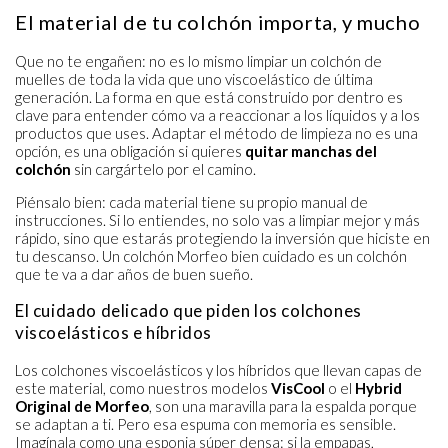
El material de tu colchón importa, y mucho
Que no te engañen: no es lo mismo limpiar un colchón de
muelles de toda la vida que uno viscoelástico de última
generación. La forma en que está construido por dentro es
clave para entender cómo va a reaccionar a los líquidos y a los
productos que uses. Adaptar el método de limpieza no es una
opción, es una obligación si quieres
quitar manchas del
colchón
sin cargártelo por el camino.
Piénsalo bien: cada material tiene su propio manual de
instrucciones. Si lo entiendes, no solo vas a limpiar mejor y más
rápido, sino que estarás protegiendo la inversión que hiciste en
tu descanso. Un colchón Morfeo bien cuidado es un colchón
que te va a dar años de buen sueño.
El cuidado delicado que piden los colchones
viscoelásticos e híbridos
Los colchones viscoelásticos y los híbridos que llevan capas de
este material, como nuestros modelos
VisCool
o el
Hybrid
Original de Morfeo
, son una maravilla para la espalda porque
se adaptan a ti. Pero esa espuma con memoria es sensible.
Imagínala como una esponja súper densa: si la empapas,