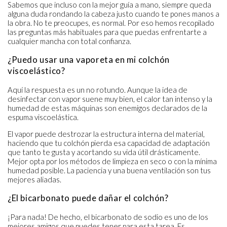
Sabemos que incluso con la mejor guía a mano, siempre queda
alguna duda rondando la cabeza justo cuando te pones manos a
la obra. No te preocupes, es normal. Por eso hemos recopilado
las preguntas más habituales para que puedas enfrentarte a
cualquier mancha con total confianza.
¿Puedo usar una vaporeta en mi colchón
viscoelástico?
Aquí la respuesta es un no rotundo. Aunque la idea de
desinfectar con vapor suene muy bien, el calor tan intenso y la
humedad de estas máquinas son enemigos declarados de la
espuma viscoelástica.
El vapor puede destrozar la estructura interna del material,
haciendo que tu colchón pierda esa capacidad de adaptación
que tanto te gusta y acortando su vida útil drásticamente.
Mejor opta por los métodos de limpieza en seco o con la mínima
humedad posible. La paciencia y una buena ventilación son tus
mejores aliadas.
¿El bicarbonato puede dañar el colchón?
¡Para nada! De hecho, el bicarbonato de sodio es uno de los
mejores amigos que puedes tener para esta tarea. Es