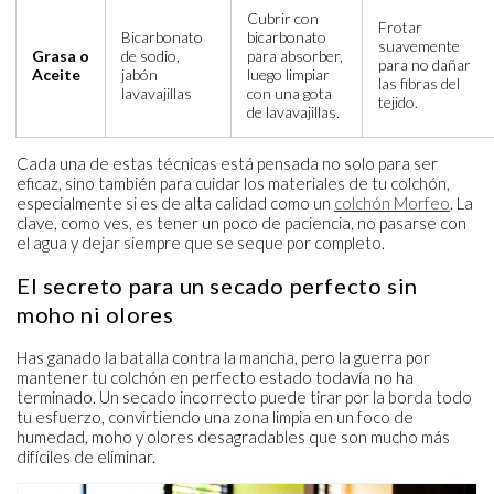
Cubrir con
Frotar
Bicarbonato
bicarbonato
suavemente
Grasa o
de sodio,
para absorber,
para no dañar
Aceite
jabón
luego limpiar
las fibras del
lavavajillas
con una gota
tejido.
de lavavajillas.
Cada una de estas técnicas está pensada no solo para ser
eficaz, sino también para cuidar los materiales de tu colchón,
especialmente si es de alta calidad como un
colchón Morfeo
. La
clave, como ves, es tener un poco de paciencia, no pasarse con
el agua y dejar siempre que se seque por completo.
El secreto para un secado perfecto sin
moho ni olores
Has ganado la batalla contra la mancha, pero la guerra por
mantener tu colchón en perfecto estado todavía no ha
terminado. Un secado incorrecto puede tirar por la borda todo
tu esfuerzo, convirtiendo una zona limpia en un foco de
humedad, moho y olores desagradables que son mucho más
difíciles de eliminar.