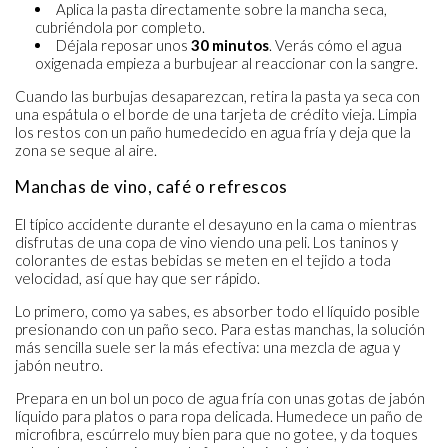
Aplica la pasta directamente sobre la mancha seca,
cubriéndola por completo.
Déjala reposar unos
30 minutos
. Verás cómo el agua
oxigenada empieza a burbujear al reaccionar con la sangre.
Cuando las burbujas desaparezcan, retira la pasta ya seca con
una espátula o el borde de una tarjeta de crédito vieja. Limpia
los restos con un paño humedecido en agua fría y deja que la
zona se seque al aire.
Manchas de vino, café o refrescos
El típico accidente durante el desayuno en la cama o mientras
disfrutas de una copa de vino viendo una peli. Los taninos y
colorantes de estas bebidas se meten en el tejido a toda
velocidad, así que hay que ser rápido.
Lo primero, como ya sabes, es absorber todo el líquido posible
presionando con un paño seco. Para estas manchas, la solución
más sencilla suele ser la más efectiva: una mezcla de agua y
jabón neutro.
Prepara en un bol un poco de agua fría con unas gotas de jabón
líquido para platos o para ropa delicada. Humedece un paño de
microfibra, escúrrelo muy bien para que no gotee, y da toques