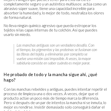
completamente seguro y un auténtico multiusos: actúa como un
abrasivo súper suave, tiene una capacidad increíble para
absorber la humedad y, lo mejor de todo, neutraliza los olores
de forma natural.
No lleva ningún químico agresivo que pueda estropear los
tejidos ni las capas internas de tu colchón. Así que puedes
usarlo sin miedo.
Las manchas antiguas son un verdadero desafío. Con
el tiempo, los pigmentos y las proteínas se fusionan con
las fibras del tejido, y eliminarlas por completo se
vuelve una misión casi imposible. A veces, la mayor
sabiduría consiste en saber cuándo es mejor parar.
He probado de todo y la mancha sigue ahí, ¿qué
hago?
Con las manchas rebeldes y antiguas, puedes intentar repetir el
proceso de limpieza una o dos veces. A veces, dejar que el
producto actúe un poco más de tiempo marca la diferencia.
Pero si después de un par de intentos la mancha ni se inmuta, lo
mejor es rendirse. Insistir demasiado solo conseguirá dañar el