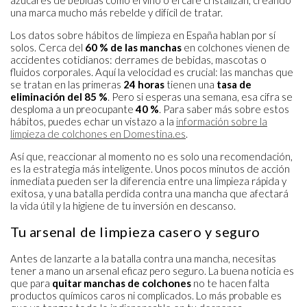
una marca mucho más rebelde y difícil de tratar.
Los datos sobre hábitos de limpieza en España hablan por sí
solos. Cerca del
60 % de las manchas
en colchones vienen de
accidentes cotidianos: derrames de bebidas, mascotas o
fluidos corporales. Aquí la velocidad es crucial: las manchas que
se tratan en las primeras
24 horas
tienen una
tasa de
eliminación del 85 %
. Pero si esperas una semana, esa cifra se
desploma a un preocupante
40 %
. Para saber más sobre estos
hábitos, puedes echar un vistazo a la
información sobre la
limpieza de colchones en Domestina.es
.
Así que, reaccionar al momento no es solo una recomendación,
es la estrategia más inteligente. Unos pocos minutos de acción
inmediata pueden ser la diferencia entre una limpieza rápida y
exitosa, y una batalla perdida contra una mancha que afectará
la vida útil y la higiene de tu inversión en descanso.
Tu arsenal de limpieza casero y seguro
Antes de lanzarte a la batalla contra una mancha, necesitas
tener a mano un arsenal eficaz pero seguro. La buena noticia es
que para
quitar manchas de colchones
no te hacen falta
productos químicos caros ni complicados. Lo más probable es