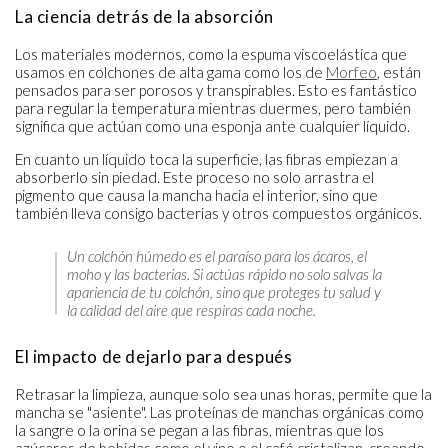
La ciencia detrás de la absorción
Los materiales modernos, como la espuma viscoelástica que
usamos en colchones de alta gama como los de
Morfeo
, están
pensados para ser porosos y transpirables. Esto es fantástico
para regular la temperatura mientras duermes, pero también
significa que actúan como una esponja ante cualquier líquido.
En cuanto un líquido toca la superficie, las fibras empiezan a
absorberlo sin piedad. Este proceso no solo arrastra el
pigmento que causa la mancha hacia el interior, sino que
también lleva consigo bacterias y otros compuestos orgánicos.
Un colchón húmedo es el paraíso para los ácaros, el
moho y las bacterias. Si actúas rápido no solo salvas la
apariencia de tu colchón, sino que proteges tu salud y
la calidad del aire que respiras cada noche.
El impacto de dejarlo para después
Retrasar la limpieza, aunque solo sea unas horas, permite que la
mancha se "asiente". Las proteínas de manchas orgánicas como
la sangre o la orina se pegan a las fibras, mientras que los
azúcares de bebidas como el vino o el café cristalizan, creando