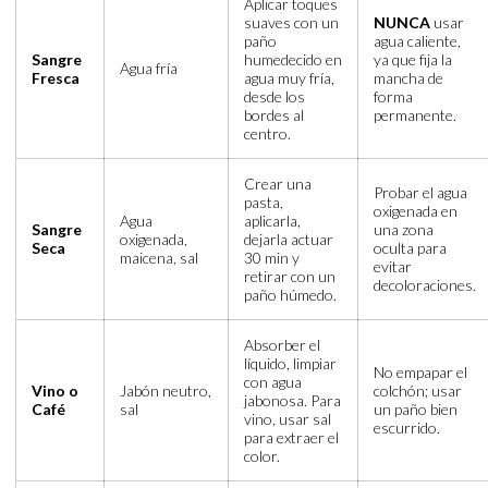
Aplicar toques
suaves con un
NUNCA
usar
paño
agua caliente,
Sangre
humedecido en
ya que fija la
Agua fría
Fresca
agua muy fría,
mancha de
desde los
forma
bordes al
permanente.
centro.
Crear una
Probar el agua
pasta,
oxigenada en
Agua
aplicarla,
Sangre
una zona
oxigenada,
dejarla actuar
Seca
oculta para
maicena, sal
30 min y
evitar
retirar con un
decoloraciones.
paño húmedo.
Absorber el
líquido, limpiar
No empapar el
con agua
Vino o
Jabón neutro,
colchón; usar
jabonosa. Para
Café
sal
un paño bien
vino, usar sal
escurrido.
para extraer el
color.