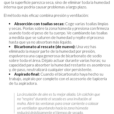
que la superficie parezca seca, sino de eliminar toda la humedad
interna que podría causar problemas a largo plazo.
El método más eficaz combina presión y ventilación:
Absorción con toallas secas:
Coge varias toallas limpias
y secas. Ponlas sobre la zona húmeda y presiona con firmeza
usando todo el peso de tu cuerpo. Ve cambiando las toallas
a medida que se saturen de humedad y repite el proceso
hasta que ya no absorban más líquido.
Bicarbonato al rescate (de nuevo):
Una vez has
eliminado la mayor parte de la humedad por presión,
espolvorea una capa generosa de bicarbonato de sodio
sobre toda el área. Déjalo actuar durante varias horas; su
capacidad para absorber la humedad restante es asombrosa
y, de paso, neutralizará cualquier olor persistente.
Aspirado final:
Cuando el bicarbonato haya hecho su
trabajo, aspíralo por completo con el accesorio de tapicería
de tu aspiradora.
La circulación de aire es tu mejor aliada. Un colchón que
no "respira" durante el secado es una invitación al
moho. Abrir las ventanas para crear corriente o colocar
un ventilador apuntando hacia la zona húmeda
reducirá drásticamente el tiempo de secado.