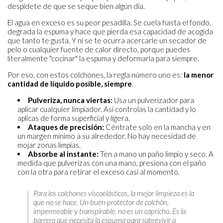
despídete de que se seque bien algún día.
El agua en exceso es su peor pesadilla. Se cuela hasta el fondo,
degrada la espuma y hace que pierda esa capacidad de acogida
que tanto te gusta. Y ni se te ocurra acercarle un secador de
pelo o cualquier fuente de calor directo, porque puedes
literalmente "cocinar" la espuma y deformarla para siempre.
Por eso, con estos colchones, la regla número uno es:
la menor
cantidad de líquido posible, siempre
.
Pulveriza, nunca viertas:
Usa un pulverizador para
aplicar cualquier limpiador. Así controlas la cantidad y lo
aplicas de forma superficial y ligera.
Ataques de precisión:
Céntrate solo en la mancha y en
un margen mínimo a su alrededor. No hay necesidad de
mojar zonas limpias.
Absorbe al instante:
Ten a mano un paño limpio y seco. A
medida que pulverizas con una mano, presiona con el paño
con la otra para retirar el exceso casi al momento.
Para los colchones viscoelásticos, la mejor limpieza es la
que no se hace. Un buen protector de colchón,
impermeable y transpirable, no es un capricho. Es la
barrera que necesita la espuma para sobrevivir a