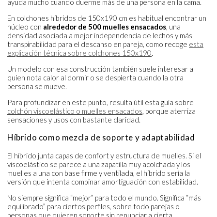
ayuda mucho cuando duerme más de una persona en la cama.
En colchones híbridos de 150x190 cm es habitual encontrar un
núcleo con
alrededor de 500 muelles ensacados
, una
densidad asociada a mejor independencia de lechos y más
transpirabilidad para el descanso en pareja, como recoge
esta
explicación técnica sobre colchones 150x190
.
Un modelo con esa construcción también suele interesar a
quien nota calor al dormir o se despierta cuando la otra
persona se mueve.
Para profundizar en este punto, resulta útil esta guía sobre
colchón viscoelástico o muelles ensacados
, porque aterriza
sensaciones y usos con bastante claridad.
Híbrido como mezcla de soporte y adaptabilidad
El híbrido junta capas de confort y estructura de muelles. Si el
viscoelástico se parece a una zapatilla muy acolchada y los
muelles a una con base firme y ventilada, el híbrido sería la
versión que intenta combinar amortiguación con estabilidad.
No siempre significa “mejor” para todo el mundo. Significa “más
equilibrado” para ciertos perfiles, sobre todo parejas o
personas que quieren soporte sin renunciar a cierta