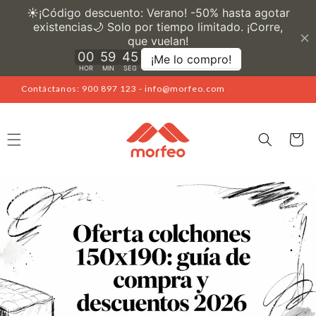
Ir
directamente
al contenido
Contáctanos: 900 897 123 - info@morfeo.com
Carrito