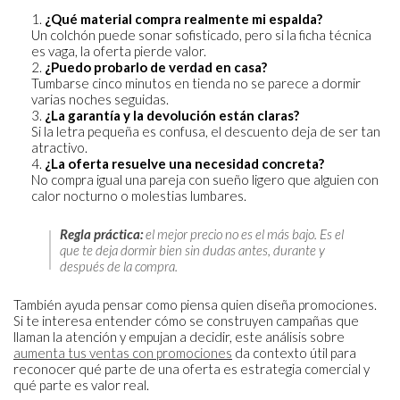
¿Qué material compra realmente mi espalda?
Un colchón puede sonar sofisticado, pero si la ficha técnica
es vaga, la oferta pierde valor.
¿Puedo probarlo de verdad en casa?
Tumbarse cinco minutos en tienda no se parece a dormir
varias noches seguidas.
¿La garantía y la devolución están claras?
Si la letra pequeña es confusa, el descuento deja de ser tan
atractivo.
¿La oferta resuelve una necesidad concreta?
No compra igual una pareja con sueño ligero que alguien con
calor nocturno o molestias lumbares.
Regla práctica:
el mejor precio no es el más bajo. Es el
que te deja dormir bien sin dudas antes, durante y
después de la compra.
También ayuda pensar como piensa quien diseña promociones.
Si te interesa entender cómo se construyen campañas que
llaman la atención y empujan a decidir, este análisis sobre
aumenta tus ventas con promociones
da contexto útil para
reconocer qué parte de una oferta es estrategia comercial y
qué parte es valor real.