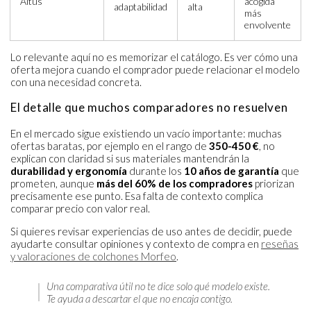
Altus
acogida
adaptabilidad
alta
más
envolvente
Lo relevante aquí no es memorizar el catálogo. Es ver cómo una
oferta mejora cuando el comprador puede relacionar el modelo
con una necesidad concreta.
El detalle que muchos comparadores no resuelven
En el mercado sigue existiendo un vacío importante: muchas
ofertas baratas, por ejemplo en el rango de
350-450 €
, no
explican con claridad si sus materiales mantendrán la
durabilidad y ergonomía
durante los
10 años de garantía
que
prometen, aunque
más del 60% de los compradores
priorizan
precisamente ese punto. Esa falta de contexto complica
comparar precio con valor real.
Si quieres revisar experiencias de uso antes de decidir, puede
ayudarte consultar opiniones y contexto de compra en
reseñas
y valoraciones de colchones Morfeo
.
Una comparativa útil no te dice solo qué modelo existe.
Te ayuda a descartar el que no encaja contigo.