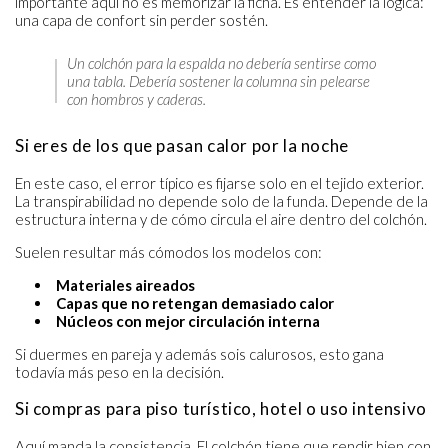
importante aquí no es memorizar la ficha. Es entender la lógica:
una capa de confort sin perder sostén.
Un colchón para la espalda no debería sentirse como
una tabla. Debería sostener la columna sin pelearse
con hombros y caderas.
Si eres de los que pasan calor por la noche
En este caso, el error típico es fijarse solo en el tejido exterior.
La transpirabilidad no depende solo de la funda. Depende de la
estructura interna y de cómo circula el aire dentro del colchón.
Suelen resultar más cómodos los modelos con:
Materiales aireados
Capas que no retengan demasiado calor
Núcleos con mejor circulación interna
Si duermes en pareja y además sois calurosos, esto gana
todavía más peso en la decisión.
Si compras para piso turístico, hotel o uso intensivo
Aquí manda la consistencia. El colchón tiene que rendir bien con