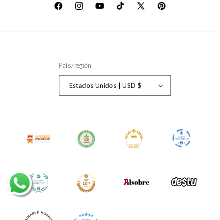
Facebook
Instagram
YouTube
TikTok
X
Pinterest
(Twitter)
País/región
Estados Unidos | USD $