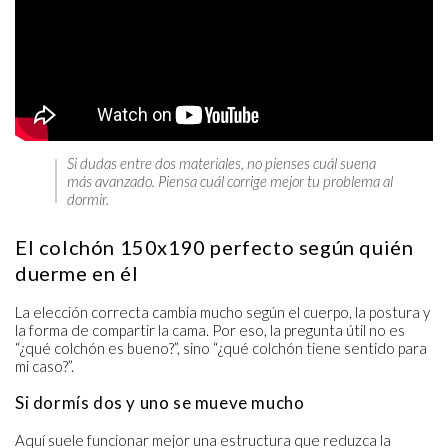
Si dudas entre dos materiales, no pienses cuál suena
más avanzado. Piensa cuál corrige mejor tu problema al
dormir.
El colchón 150x190 perfecto según quién
duerme en él
La elección correcta cambia mucho según el cuerpo, la postura y
la forma de compartir la cama. Por eso, la pregunta útil no es
“¿qué colchón es bueno?”, sino “¿qué colchón tiene sentido para
mi caso?”.
Si dormís dos y uno se mueve mucho
Aquí suele funcionar mejor una estructura que reduzca la