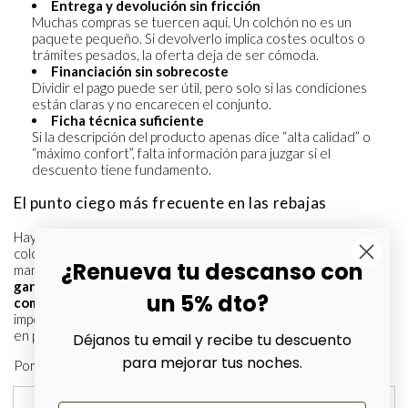
Entrega y devolución sin fricción
Muchas compras se tuercen aquí. Un colchón no es un
paquete pequeño. Si devolverlo implica costes ocultos o
trámites pesados, la oferta deja de ser cómoda.
Financiación sin sobrecoste
Dividir el pago puede ser útil, pero solo si las condiciones
están claras y no encarecen el conjunto.
Ficha técnica suficiente
Si la descripción del producto apenas dice “alta calidad” o
“máximo confort”, falta información para juzgar si el
descuento tiene fundamento.
El punto ciego más frecuente en las rebajas
Hay un problema repetido en el mercado: muchas ofertas de
colchones de bajo precio no aclaran si sus materiales
¿Renueva tu descanso con
mantendrán
durabilidad y ergonomía durante los 10 años de
garantía
que prometen, justo cuando
más del 60% de los
un 5% dto?
compradores
priorizan ese aspecto. Ese vacío informativo
importa mucho porque una oferta barata puede deteriorarse
en percepción de valor si no sostiene el uso con el tiempo.
Déjanos tu email y recibe tu descuento
para mejorar tus noches.
Por eso conviene desconfiar de ciertas señales.
Señal
Lo que sugiere