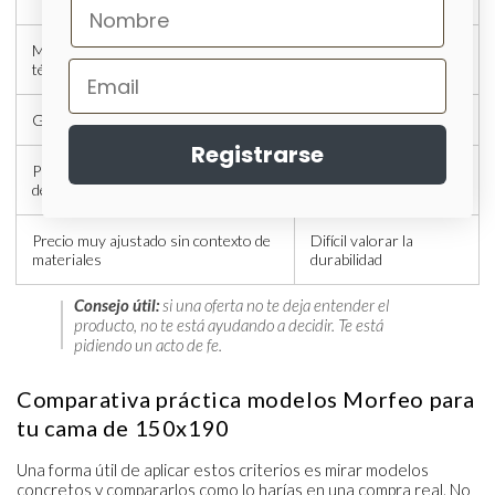
Mucho descuento y poca ficha
Posible falta de
técnica
transparencia
Garantía larga sin detalles
Cobertura poco clara
Registrarse
Prueba anunciada sin explicar
Riesgo en la compra
devolución
Precio muy ajustado sin contexto de
Difícil valorar la
materiales
durabilidad
Consejo útil:
si una oferta no te deja entender el
producto, no te está ayudando a decidir. Te está
pidiendo un acto de fe.
Comparativa práctica modelos Morfeo para
tu cama de 150x190
Una forma útil de aplicar estos criterios es mirar modelos
concretos y compararlos como lo harías en una compra real. No