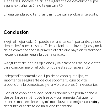
Tienes 100 noches de prueba y garantía de devolución si por
alguna extraña razón no te gustara 😉
En una tienda solo tendrás 5 minutos para probar si te gusta.
Conclusión
Elegir el mejor colchón puede ser una tarea importante, ya que
dependerá nuestra salud. Es importante que investigues y no te
dejes convencer con la primera oferta que haya en el mercado,
recuerda nadie regala la buena calidad.
Asegúrate de leer las opiniones y valoraciones de los clientes
para conocer mejor el colchón que estás considerando.
Independientemente del tipo de colchón que elijas, es
¿Renueva tu descanso con un
importante asegurarte de que soporta tu cuerpo y te
5% dto?
proporciona la comodidad y el alivio de la presión necesarios.
Con el colchón adecuado, podrás dormir bien por la noche y
Déjanos tu email y recibe tu descuento
despertarte sintiéndote fresco y con energía. Así que no
para mejorar tus noches.
esperes más, empiece hoy mismo a buscar
el mejor colchón
y
descubra el secreto de un sueño reparador.