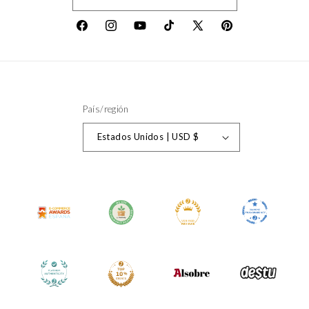
Facebook
Instagram
YouTube
TikTok
X
Pinterest
(Twitter)
País/región
Estados Unidos | USD $