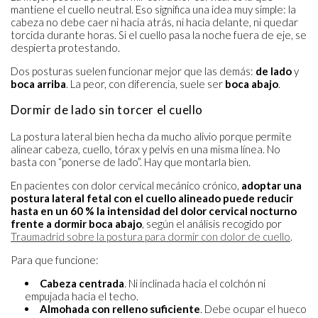
mantiene el cuello neutral. Eso significa una idea muy simple: la
cabeza no debe caer ni hacia atrás, ni hacia delante, ni quedar
torcida durante horas. Si el cuello pasa la noche fuera de eje, se
despierta protestando.
Dos posturas suelen funcionar mejor que las demás:
de lado
y
boca arriba
. La peor, con diferencia, suele ser
boca abajo
.
Dormir de lado sin torcer el cuello
La postura lateral bien hecha da mucho alivio porque permite
alinear cabeza, cuello, tórax y pelvis en una misma línea. No
basta con “ponerse de lado”. Hay que montarla bien.
En pacientes con dolor cervical mecánico crónico,
adoptar una
postura lateral fetal con el cuello alineado puede reducir
hasta en un 60 % la intensidad del dolor cervical nocturno
frente a dormir boca abajo
, según el análisis recogido por
Traumadrid sobre la postura para dormir con dolor de cuello
.
Para que funcione:
Cabeza centrada
. Ni inclinada hacia el colchón ni
empujada hacia el techo.
Almohada con relleno suficiente
. Debe ocupar el hueco