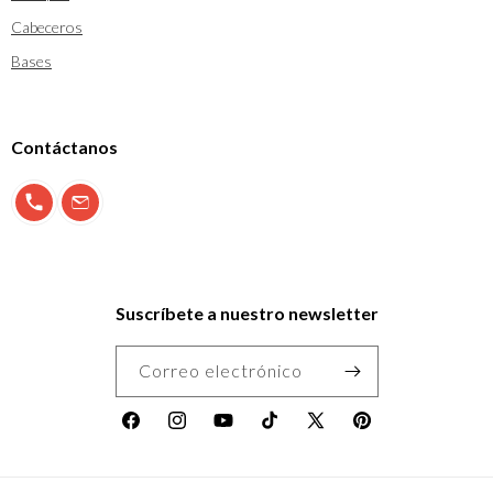
Cabeceros
Bases
Contáctanos
900 897 123
info@morfeo.com
Suscríbete a nuestro newsletter
Correo electrónico
Facebook
Instagram
YouTube
TikTok
X
Pinterest
(Twitter)