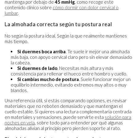
mantenga por debajo de
45 mmHg
, como recoge este
contenido clínico sobre
cómo dormir con dolor cervical o
lumbar
.
La almohada correcta según tu postura real
No según la postura ideal. Según la que realmente mantienes
más tiempo.
Si duermes boca arriba
. Te suele ir mejor una almohada
más baja, con apoyo cervical claro pero sin elevar demasiado
la cabeza.
Si duermes de lado
. Necesitas más altura y más
consistencia para rellenar el hueco entre hombro y cuello.
Si cambias mucho de postura
. Suele funcionar mejor un
equilibrio intermedio, evitando extremos muy altos o muy
blandos.
Una referencia útil, si estás comparando opciones, es revisar
materiales que no reboten demasiado y que mantengan el
cuello estable. Si quieres una lectura complementaria centrada
en materiales y sensaciones, puede servirte esta
solución para
noches en vela
, sobre todo para entender por qué algunas
almohadas alivian al principio pero pierden soporte al rato.