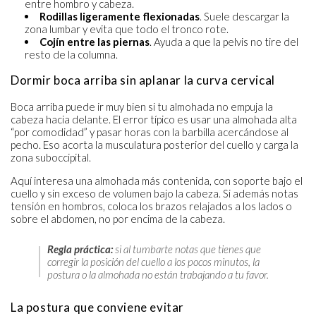
entre hombro y cabeza.
Rodillas ligeramente flexionadas
. Suele descargar la
zona lumbar y evita que todo el tronco rote.
Cojín entre las piernas
. Ayuda a que la pelvis no tire del
resto de la columna.
Dormir boca arriba sin aplanar la curva cervical
Boca arriba puede ir muy bien si tu almohada no empuja la
cabeza hacia delante. El error típico es usar una almohada alta
“por comodidad” y pasar horas con la barbilla acercándose al
pecho. Eso acorta la musculatura posterior del cuello y carga la
zona suboccipital.
Aquí interesa una almohada más contenida, con soporte bajo el
cuello y sin exceso de volumen bajo la cabeza. Si además notas
tensión en hombros, coloca los brazos relajados a los lados o
sobre el abdomen, no por encima de la cabeza.
Regla práctica:
si al tumbarte notas que tienes que
corregir la posición del cuello a los pocos minutos, la
postura o la almohada no están trabajando a tu favor.
La postura que conviene evitar