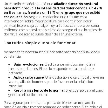
Un estudio español mostró que
añadir educación postural
para dormir reducía la intensidad del dolor cervical un 42 %
en 8 semanas, frente a un 19 % en el grupo que no recibió
esa educación
, según el contenido que resume esta
intervención sobre
mejor postura para dormir con dolor
cervical
. Eso encaja con algo muy práctico: cuando la persona
entiende cómo acostarse y cómo descargar el cuello antes de
dormir, el descanso suele dejar de ser una lotería.
Una rutina simple que suele funcionar
No hace falta hacer mucho. Hace falta hacerlo con suavidad y
constancia.
Baja revoluciones
. Dedica unos minutos sin móvil ni
tareas pendientes. El cuello responde mal a acostarse
activado.
Aplica calor suave
. Una ducha tibia o calor local breve en
la zona alta de hombros puede favorecer la relajación
muscular.
Respira más lento de lo normal
. Si el cuerpo baja el tono
general, el cuello lo nota.
Para algunas personas, una pausa de bienestar más amplia
también ayuda a romper semanas de sobrecarga. Si te relaja el