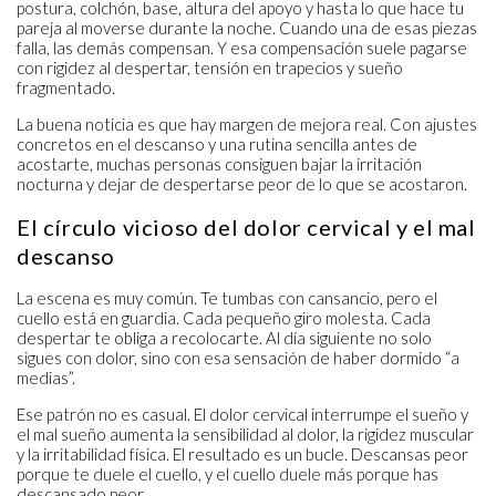
postura, colchón, base, altura del apoyo y hasta lo que hace tu
pareja al moverse durante la noche. Cuando una de esas piezas
falla, las demás compensan. Y esa compensación suele pagarse
con rigidez al despertar, tensión en trapecios y sueño
fragmentado.
La buena noticia es que hay margen de mejora real. Con ajustes
concretos en el descanso y una rutina sencilla antes de
acostarte, muchas personas consiguen bajar la irritación
nocturna y dejar de despertarse peor de lo que se acostaron.
El círculo vicioso del dolor cervical y el mal
descanso
La escena es muy común. Te tumbas con cansancio, pero el
cuello está en guardia. Cada pequeño giro molesta. Cada
despertar te obliga a recolocarte. Al día siguiente no solo
sigues con dolor, sino con esa sensación de haber dormido “a
medias”.
Ese patrón no es casual. El dolor cervical interrumpe el sueño y
el mal sueño aumenta la sensibilidad al dolor, la rigidez muscular
y la irritabilidad física. El resultado es un bucle. Descansas peor
porque te duele el cuello, y el cuello duele más porque has
descansado peor.