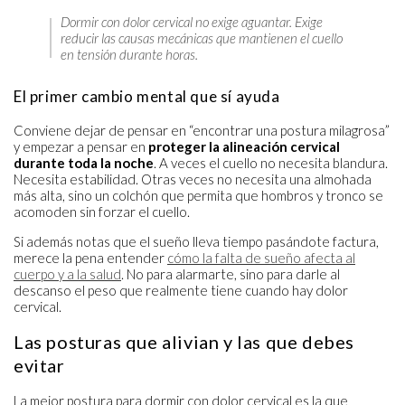
Dormir con dolor cervical no exige aguantar. Exige
reducir las causas mecánicas que mantienen el cuello
en tensión durante horas.
El primer cambio mental que sí ayuda
Conviene dejar de pensar en “encontrar una postura milagrosa”
y empezar a pensar en
proteger la alineación cervical
durante toda la noche
. A veces el cuello no necesita blandura.
Necesita estabilidad. Otras veces no necesita una almohada
más alta, sino un colchón que permita que hombros y tronco se
acomoden sin forzar el cuello.
Si además notas que el sueño lleva tiempo pasándote factura,
merece la pena entender
cómo la falta de sueño afecta al
cuerpo y a la salud
. No para alarmarte, sino para darle al
descanso el peso que realmente tiene cuando hay dolor
cervical.
Las posturas que alivian y las que debes
evitar
La mejor postura para dormir con dolor cervical es la que