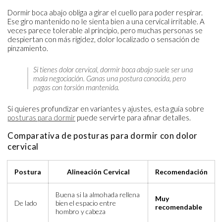
Dormir boca abajo obliga a girar el cuello para poder respirar.
Ese giro mantenido no le sienta bien a una cervical irritable. A
veces parece tolerable al principio, pero muchas personas se
despiertan con más rigidez, dolor localizado o sensación de
pinzamiento.
Si tienes dolor cervical, dormir boca abajo suele ser una
mala negociación. Ganas una postura conocida, pero
pagas con torsión mantenida.
Si quieres profundizar en variantes y ajustes, esta guía sobre
posturas para dormir
puede servirte para afinar detalles.
Comparativa de posturas para dormir con dolor
cervical
Postura
Alineación Cervical
Recomendación
Buena si la almohada rellena
Muy
De lado
bien el espacio entre
recomendable
hombro y cabeza