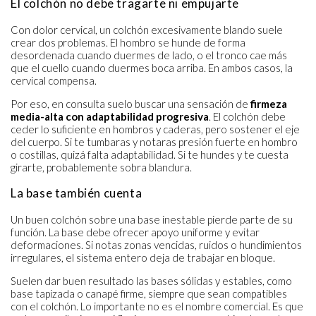
El colchón no debe tragarte ni empujarte
Con dolor cervical, un colchón excesivamente blando suele
crear dos problemas. El hombro se hunde de forma
desordenada cuando duermes de lado, o el tronco cae más
que el cuello cuando duermes boca arriba. En ambos casos, la
cervical compensa.
Por eso, en consulta suelo buscar una sensación de
firmeza
media-alta con adaptabilidad progresiva
. El colchón debe
ceder lo suficiente en hombros y caderas, pero sostener el eje
del cuerpo. Si te tumbaras y notaras presión fuerte en hombro
o costillas, quizá falta adaptabilidad. Si te hundes y te cuesta
girarte, probablemente sobra blandura.
La base también cuenta
Un buen colchón sobre una base inestable pierde parte de su
función. La base debe ofrecer apoyo uniforme y evitar
deformaciones. Si notas zonas vencidas, ruidos o hundimientos
irregulares, el sistema entero deja de trabajar en bloque.
Suelen dar buen resultado las bases sólidas y estables, como
base tapizada o canapé firme, siempre que sean compatibles
con el colchón. Lo importante no es el nombre comercial. Es que