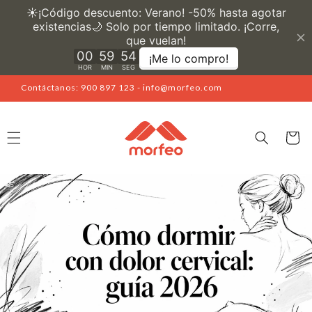
Ir
directamente
al contenido
Contáctanos: 900 897 123 - info@morfeo.com
Carrito