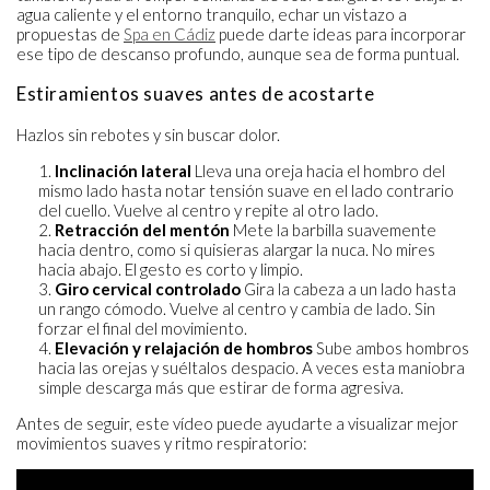
agua caliente y el entorno tranquilo, echar un vistazo a
propuestas de
Spa en Cádiz
puede darte ideas para incorporar
ese tipo de descanso profundo, aunque sea de forma puntual.
Estiramientos suaves antes de acostarte
Hazlos sin rebotes y sin buscar dolor.
Inclinación lateral
Lleva una oreja hacia el hombro del
mismo lado hasta notar tensión suave en el lado contrario
del cuello. Vuelve al centro y repite al otro lado.
Retracción del mentón
Mete la barbilla suavemente
hacia dentro, como si quisieras alargar la nuca. No mires
hacia abajo. El gesto es corto y limpio.
Giro cervical controlado
Gira la cabeza a un lado hasta
un rango cómodo. Vuelve al centro y cambia de lado. Sin
forzar el final del movimiento.
Elevación y relajación de hombros
Sube ambos hombros
hacia las orejas y suéltalos despacio. A veces esta maniobra
simple descarga más que estirar de forma agresiva.
Antes de seguir, este vídeo puede ayudarte a visualizar mejor
movimientos suaves y ritmo respiratorio: