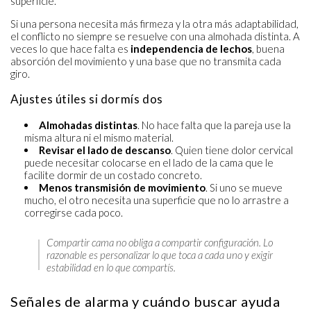
superficie.
Si una persona necesita más firmeza y la otra más adaptabilidad,
el conflicto no siempre se resuelve con una almohada distinta. A
veces lo que hace falta es
independencia de lechos
, buena
absorción del movimiento y una base que no transmita cada
giro.
Ajustes útiles si dormís dos
Almohadas distintas
. No hace falta que la pareja use la
misma altura ni el mismo material.
Revisar el lado de descanso
. Quien tiene dolor cervical
puede necesitar colocarse en el lado de la cama que le
facilite dormir de un costado concreto.
Menos transmisión de movimiento
. Si uno se mueve
mucho, el otro necesita una superficie que no lo arrastre a
corregirse cada poco.
Compartir cama no obliga a compartir configuración. Lo
razonable es personalizar lo que toca a cada uno y exigir
estabilidad en lo que compartís.
Señales de alarma y cuándo buscar ayuda