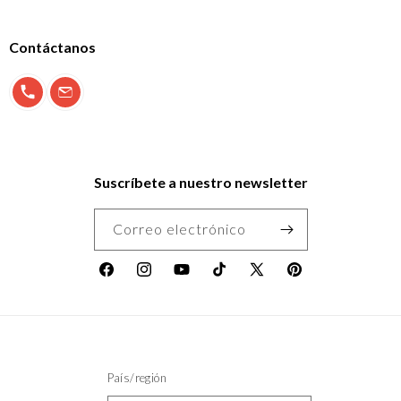
Contáctanos
900 897 123
info@morfeo.com
Suscríbete a nuestro newsletter
Correo electrónico
Facebook
Instagram
YouTube
TikTok
X
Pinterest
(Twitter)
País/región