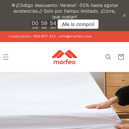
Ir
directamente
al contenido
Contáctanos: 900 897 123 - info@morfeo.com
Carrito