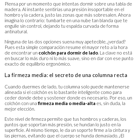
Piensa por un momento que intentas dormir sobre una tabla de
madera. Al instante sentirías una presión insoportable en el
hombro y la cadera, justo las zonas que más sobresalen. Ahora
imagina lo contrario: tumbarte en una nube tan blanda que te
engulle sin control, dejando tu espalda curvada de forma
antinatural.
Ninguna de las dos opciones suena muy apetecible, ¿verdad?
Pues esta simple comparación resume el mayor reto a la hora
de encontrar un
colchón para dormir de lado
. La clave no está
en buscar lo más duro ni lo más suave, sino en dar con ese punto
exacto de equilibrio ergonómico.
La firmeza media: el secreto de una columna recta
Cuando duermes de lado, tu columna solo puede mantenerse
alineada si el colchón es lo bastante inteligente como para
ceder donde debe y sostener donde es necesario. Por eso, un
colchón con una
firmeza media o media-alta
es, sin duda, la
mejor elección.
Este nivel de firmeza permite que tus hombros y caderas, los
puntos que soportan más presión, se hundan lo justo en la
superficie. Al mismo tiempo, le da un soporte firme a la cintura y
las piernas, evitando que el cuerpo se hunda demasiado. ¿El