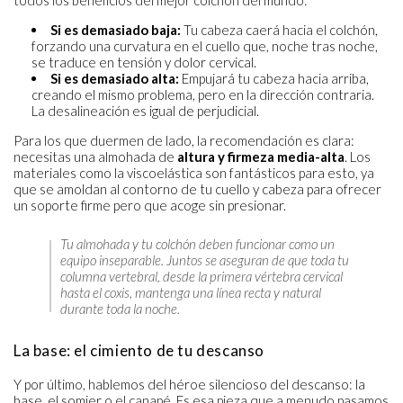
Si es demasiado baja:
Tu cabeza caerá hacia el colchón,
forzando una curvatura en el cuello que, noche tras noche,
se traduce en tensión y dolor cervical.
Si es demasiado alta:
Empujará tu cabeza hacia arriba,
creando el mismo problema, pero en la dirección contraria.
La desalineación es igual de perjudicial.
Para los que duermen de lado, la recomendación es clara:
necesitas una almohada de
altura y firmeza media-alta
. Los
materiales como la viscoelástica son fantásticos para esto, ya
que se amoldan al contorno de tu cuello y cabeza para ofrecer
un soporte firme pero que acoge sin presionar.
Tu almohada y tu colchón deben funcionar como un
equipo inseparable. Juntos se aseguran de que toda tu
columna vertebral, desde la primera vértebra cervical
hasta el coxis, mantenga una línea recta y natural
durante toda la noche.
La base: el cimiento de tu descanso
Y por último, hablemos del héroe silencioso del descanso: la
base, el somier o el canapé. Es esa pieza que a menudo pasamos