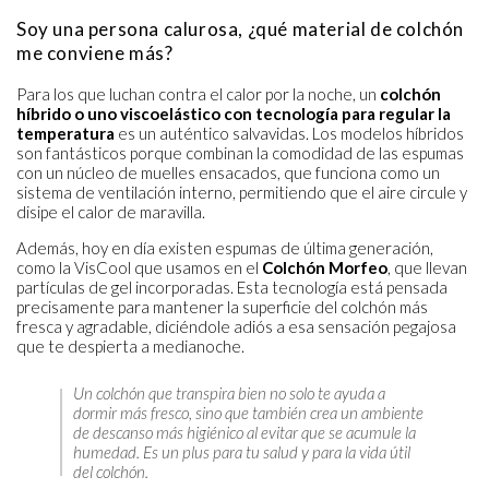
Soy una persona calurosa, ¿qué material de colchón
me conviene más?
Para los que luchan contra el calor por la noche, un
colchón
híbrido o uno viscoelástico con tecnología para regular la
temperatura
es un auténtico salvavidas. Los modelos híbridos
son fantásticos porque combinan la comodidad de las espumas
con un núcleo de muelles ensacados, que funciona como un
sistema de ventilación interno, permitiendo que el aire circule y
disipe el calor de maravilla.
Además, hoy en día existen espumas de última generación,
como la VisCool que usamos en el
Colchón Morfeo
, que llevan
partículas de gel incorporadas. Esta tecnología está pensada
precisamente para mantener la superficie del colchón más
fresca y agradable, diciéndole adiós a esa sensación pegajosa
que te despierta a medianoche.
Un colchón que transpira bien no solo te ayuda a
dormir más fresco, sino que también crea un ambiente
de descanso más higiénico al evitar que se acumule la
humedad. Es un plus para tu salud y para la vida útil
del colchón.