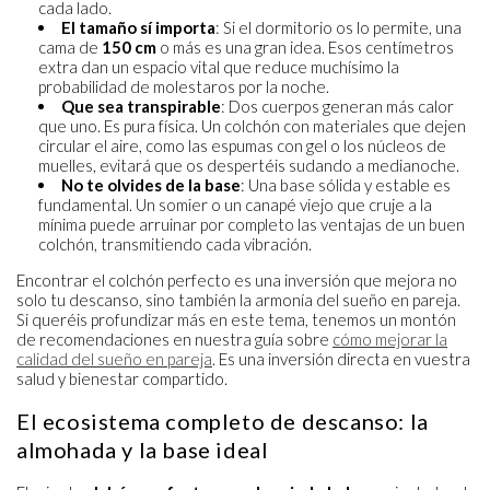
cada lado.
El tamaño sí importa
: Si el dormitorio os lo permite, una
cama de
150 cm
o más es una gran idea. Esos centímetros
extra dan un espacio vital que reduce muchísimo la
probabilidad de molestaros por la noche.
Que sea transpirable
: Dos cuerpos generan más calor
que uno. Es pura física. Un colchón con materiales que dejen
circular el aire, como las espumas con gel o los núcleos de
muelles, evitará que os despertéis sudando a medianoche.
No te olvides de la base
: Una base sólida y estable es
fundamental. Un somier o un canapé viejo que cruje a la
mínima puede arruinar por completo las ventajas de un buen
colchón, transmitiendo cada vibración.
Encontrar el colchón perfecto es una inversión que mejora no
solo tu descanso, sino también la armonía del sueño en pareja.
Si queréis profundizar más en este tema, tenemos un montón
de recomendaciones en nuestra guía sobre
cómo mejorar la
calidad del sueño en pareja
. Es una inversión directa en vuestra
salud y bienestar compartido.
El ecosistema completo de descanso: la
almohada y la base ideal