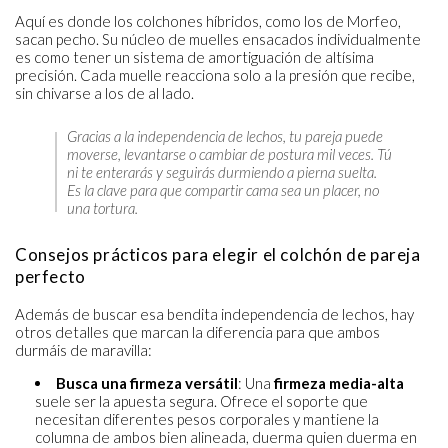
Aquí es donde los colchones híbridos, como los de Morfeo,
sacan pecho. Su núcleo de muelles ensacados individualmente
es como tener un sistema de amortiguación de altísima
precisión. Cada muelle reacciona solo a la presión que recibe,
sin chivarse a los de al lado.
Gracias a la independencia de lechos, tu pareja puede
moverse, levantarse o cambiar de postura mil veces. Tú
ni te enterarás y seguirás durmiendo a pierna suelta.
Es la clave para que compartir cama sea un placer, no
una tortura.
Consejos prácticos para elegir el colchón de pareja
perfecto
Además de buscar esa bendita independencia de lechos, hay
otros detalles que marcan la diferencia para que ambos
durmáis de maravilla:
Busca una firmeza versátil
: Una
firmeza media-alta
suele ser la apuesta segura. Ofrece el soporte que
necesitan diferentes pesos corporales y mantiene la
columna de ambos bien alineada, duerma quien duerma en