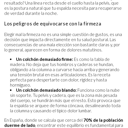
resultado? Una línea recta desde el cuello hasta la pelvis, que
es la postura natural que tu espalda necesita para recuperarse
de verdad durante la noche.
Los peligros de equivocarse con la firmeza
Elegir mal la firmeza no es una simple cuestión de gustos, es una
decisión que impacta directamente en tu salud postural. Las
consecuencias de una mala elección son bastante claras y, por
lo general, aparecen en forma de dolores matutinos.
Un colchón demasiado firme:
Es como la tabla de
madera. No deja que tus hombros y caderas se hundan,
obligando a la columna a curvarse hacia arriba y generando
una tensión brutal en esas articulaciones. Es la receta
perfecta para despertarte con dolor, rigidez y hasta
hormigueo.
Un colchón demasiado blando:
Funciona como la nube
sin soporte. Tu pelvis y cadera, que es la zona más pesada
del cuerpo, se hundirán más que el resto. Esto provoca que
la espalda se arquee de forma cóncava, desalineando toda
la columna y causando el típico dolor lumbar.
En España, donde se calcula que cerca del
70% de la población
duerme de lado
, encontrar este equilibrio es fundamental para