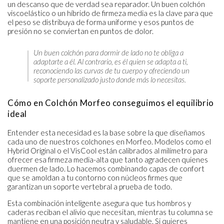
un descanso que de verdad sea reparador. Un buen colchón
viscoelástico o un híbrido de firmeza media es la clave para que
el peso se distribuya de forma uniforme y esos puntos de
presión no se conviertan en puntos de dolor.
Un buen colchón para dormir de lado no te obliga a
adaptarte a él. Al contrario, es él quien se adapta a ti,
reconociendo las curvas de tu cuerpo y ofreciendo un
soporte personalizado justo donde más lo necesitas.
Cómo en Colchón Morfeo conseguimos el equilibrio
ideal
Entender esta necesidad es la base sobre la que diseñamos
cada uno de nuestros colchones en Morfeo. Modelos como el
Hybrid Original o el VisCool están calibrados al milímetro para
ofrecer esa firmeza media-alta que tanto agradecen quienes
duermen de lado. Lo hacemos combinando capas de confort
que se amoldan a tu contorno con núcleos firmes que
garantizan un soporte vertebral a prueba de todo.
Esta combinación inteligente asegura que tus hombros y
caderas reciban el alivio que necesitan, mientras tu columna se
mantiene en una posición neutra y saludable. Si quieres