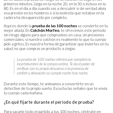
primeros minutos. Llega en la noche 20, en la 50 o incluso en la
80. Es en el día a día cuando vas a descubrir si de verdad alivia
esa presión en los hombros o si la molestia que notabas en la
cadera ha desaparecido por completo.
Aquí es donde la
prueba de las 100 noches
se convierte en tu
mejor aliada. En
Colchón Morfeo
, te ofrecemos este periodo
sin riesgo alguno para que compruebes en casa, sin presiones
comerciales, si nuestro colchón es realmente lo que tu cuerpo
pide a gritos. Es nuestra forma de garantizar que inviertes en tu
salud, no que compras un producto a ciegas.
La prueba de 100 noches elimina por completo la
incertidumbre de la compra online. Te da el poder de
verificar con tu propio descanso si la promesa de
confort y alineación se cumple noche tras noche.
Durante este tiempo, te animamos a convertirte en un
detective de tu propio sueño. Escucha las señales que te envía
tu cuerpo cada mañana.
¿En qué fijarte durante el periodo de prueba?
Para sacarle todo el partido a tus 100 noches, céntrate en