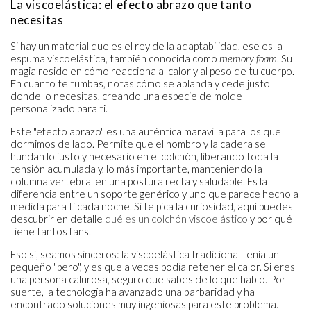
La viscoelástica: el efecto abrazo que tanto
necesitas
Si hay un material que es el rey de la adaptabilidad, ese es la
espuma viscoelástica, también conocida como
memory foam
. Su
magia reside en cómo reacciona al calor y al peso de tu cuerpo.
En cuanto te tumbas, notas cómo se ablanda y cede justo
donde lo necesitas, creando una especie de molde
personalizado para ti.
Este "efecto abrazo" es una auténtica maravilla para los que
dormimos de lado. Permite que el hombro y la cadera se
hundan lo justo y necesario en el colchón, liberando toda la
tensión acumulada y, lo más importante, manteniendo la
columna vertebral en una postura recta y saludable. Es la
diferencia entre un soporte genérico y uno que parece hecho a
medida para ti cada noche. Si te pica la curiosidad, aquí puedes
descubrir en detalle
qué es un colchón viscoelástico
y por qué
tiene tantos fans.
Eso sí, seamos sinceros: la viscoelástica tradicional tenía un
pequeño "pero", y es que a veces podía retener el calor. Si eres
una persona calurosa, seguro que sabes de lo que hablo. Por
suerte, la tecnología ha avanzado una barbaridad y ha
encontrado soluciones muy ingeniosas para este problema.