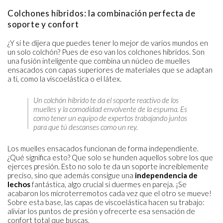
Colchones híbridos: la combinación perfecta de
soporte y confort
¿Y si te dijera que puedes tener lo mejor de varios mundos en
un solo colchón? Pues de eso van los colchones híbridos. Son
una fusión inteligente que combina un núcleo de muelles
ensacados con capas superiores de materiales que se adaptan
a ti, como la viscoelástica o el látex.
Un colchón híbrido te da el soporte reactivo de los
muelles y la comodidad envolvente de la espuma. Es
como tener un equipo de expertos trabajando juntos
para que tú descanses como un rey.
Los muelles ensacados funcionan de forma independiente.
¿Qué significa esto? Que solo se hunden aquellos sobre los que
ejerces presión. Esto no solo te da un soporte increíblemente
preciso, sino que además consigue una
independencia de
lechos
fantástica, algo crucial si duermes en pareja. ¡Se
acabaron los microterremotos cada vez que el otro se mueve!
Sobre esta base, las capas de viscoelástica hacen su trabajo:
aliviar los puntos de presión y ofrecerte esa sensación de
confort total que buscas.