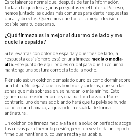
Es totalmente normal que, después de tanta información,
todavía te queden algunas preguntas en el tintero. Por eso,
hemos juntado las dudas más comunes para darte respuestas
claras y directas. Queremos que tomes la mejor decisión
posible para tu descanso.
¿Qué firmeza es la mejor si duermo de lado y me
duele la espalda?
Si te levantas con dolor de espalda y duermes de lado, la
respuesta casi siempre está en una firmeza
media o media-
alta
. Este punto de equilibrio es crucial para que tu columna
mantenga una postura correcta toda la noche.
Piénsalo así: un colchón demasiado duro es como dormir sobre
una tabla. No dejará que tus hombros y caderas, que son las
zonas que más sobresalen, se hundan lo más mínimo. Esto
genera una tensión enorme y una postura forzada. Por el
contrario, uno demasiado blando hará que tu pelvis se hunda
como en una hamaca, arqueando la espalda de forma
antinatural.
Un colchón de firmeza media-alta es la solución perfecta: acoge
tus curvas para liberar la presión, pero a la vez te da un soporte
firme que mantiene tu columna recta y saludable.