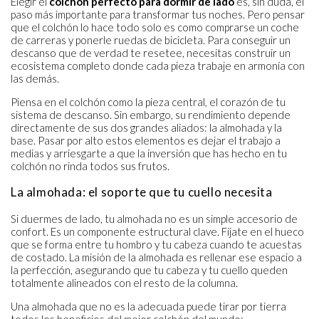
Elegir el
colchón perfecto para dormir de lado
es, sin duda, el
paso más importante para transformar tus noches. Pero pensar
que el colchón lo hace todo solo es como comprarse un coche
de carreras y ponerle ruedas de bicicleta. Para conseguir un
descanso que de verdad te resetee, necesitas construir un
ecosistema completo donde cada pieza trabaje en armonía con
las demás.
Piensa en el colchón como la pieza central, el corazón de tu
sistema de descanso. Sin embargo, su rendimiento depende
directamente de sus dos grandes aliados: la almohada y la
base. Pasar por alto estos elementos es dejar el trabajo a
medias y arriesgarte a que la inversión que has hecho en tu
colchón no rinda todos sus frutos.
La almohada: el soporte que tu cuello necesita
Si duermes de lado, tu almohada no es un simple accesorio de
confort. Es un componente estructural clave. Fíjate en el hueco
que se forma entre tu hombro y tu cabeza cuando te acuestas
de costado. La misión de la almohada es rellenar ese espacio a
la perfección, asegurando que tu cabeza y tu cuello queden
totalmente alineados con el resto de la columna.
Una almohada que no es la adecuada puede tirar por tierra
todos los beneficios del mejor colchón del mundo: