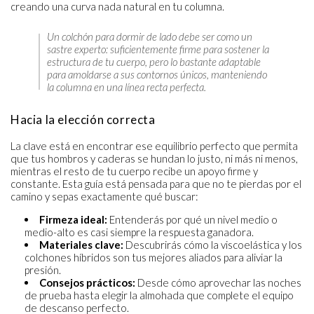
creando una curva nada natural en tu columna.
Un colchón para dormir de lado debe ser como un
sastre experto: suficientemente firme para sostener la
estructura de tu cuerpo, pero lo bastante adaptable
para amoldarse a sus contornos únicos, manteniendo
la columna en una línea recta perfecta.
Hacia la elección correcta
La clave está en encontrar ese equilibrio perfecto que permita
que tus hombros y caderas se hundan lo justo, ni más ni menos,
mientras el resto de tu cuerpo recibe un apoyo firme y
constante. Esta guía está pensada para que no te pierdas por el
camino y sepas exactamente qué buscar:
Firmeza ideal:
Entenderás por qué un nivel medio o
medio-alto es casi siempre la respuesta ganadora.
Materiales clave:
Descubrirás cómo la viscoelástica y los
colchones híbridos son tus mejores aliados para aliviar la
presión.
Consejos prácticos:
Desde cómo aprovechar las noches
de prueba hasta elegir la almohada que complete el equipo
de descanso perfecto.