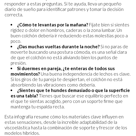
responder a estas preguntas. Si te ayuda, lleva un pequeño
diario de sueño para identificar patrones y tomar la decisión
correcta.
¿Cómo te levantas por la mañana?
Fíjate bien si sientes
rigidez o dolor en hombros, caderas o la zona lumbar. Un
buen colchón debería ir reduciendo estas molestias poco a
poco.
¿Das muchas vueltas durante la noche?
Si no paras de
moverte buscando una postura cómoda, es una señal clara
de que el colchón no está aliviando bien los puntos de
presión.
Si duermes en pareja, ¿te enteras de todos sus
movimientos?
Una buena independencia de lechos es clave.
Si los giros de tu pareja te despiertan, el colchón no está
absorbiendo las vibraciones como debería.
¿Sientes que te hundes demasiado o que la superficie
es una tabla?
Tienes que buscar ese equilibrio perfecto en
el que te sientas acogido, pero con un soporte firme que
mantenga tu espalda recta.
Esta infografía resume cómo los materiales clave influyen en
estas sensaciones, desde la increíble adaptabilidad de la
viscoelástica hasta la combinación de soporte y frescor de los
modelos híbridos.