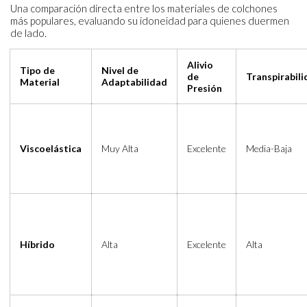
Una comparación directa entre los materiales de colchones
más populares, evaluando su idoneidad para quienes duermen
de lado.
Alivio
Tipo de
Nivel de
de
Transpirabil
Material
Adaptabilidad
Presión
Viscoelástica
Muy Alta
Excelente
Media-Baja
Híbrido
Alta
Excelente
Alta