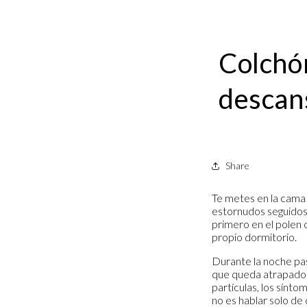
Colchón
descans
Share
Te metes en la cama 
estornudos seguidos 
primero en el polen 
propio dormitorio.
Durante la noche pas
que queda atrapado 
partículas, los sínt
no es hablar solo de