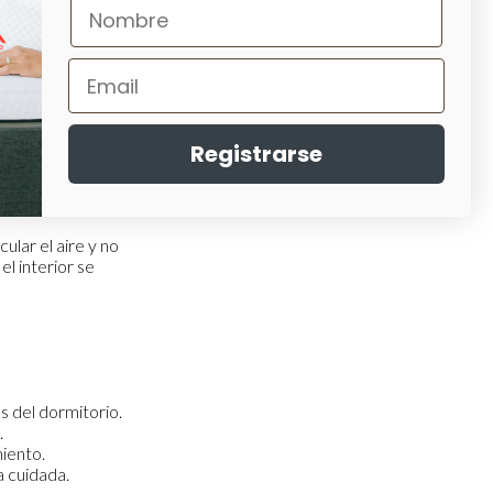
ontrol de
Registrarse
osperan mejor en
esas condiciones,
ular el aire y no
el interior se
s del dormitorio.
.
miento.
a cuidada.