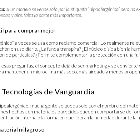
ca:
si un modelo se vende solo por la etiqueta “hipoalergénico” pero no 
dad y aire, falta la parte más importante.
til para comprar mejor
rgénico” a veces se usa como reclamo comercial. Lo realmente rele
hón en uso diario. ¿La funda transpira? ¿El núcleo disipa bien la hu
ción de partículas? ¿Permite complementar la protección con una fu
sas preguntas, el concepto deja de ser marketing y se convierte e
ra mantener un microclima más seco, más aireado y menos propen
y Tecnologías de Vanguardia
 hipoalergénico, mucha gente se queda solo con el nombre del mater
ones hechos con materiales parecidos pueden comportarse de forma
ventilación interna o la forma en que liberan la humedad durante la 
aterial milagroso