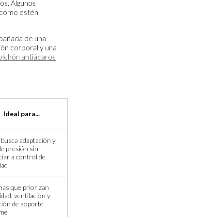
tos. Algunos
e cómo estén
mpañada de una
ión corporal y una
olchón antiácaros
Ideal para...
busca adaptación y
 de presión sin
iar a control de
dad
as que priorizan
idad, ventilación y
ión de soporte
rme