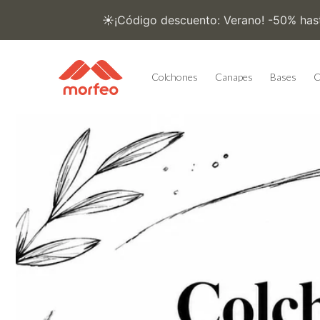
Ir
directamente
al contenido
Colchones
Canapes
Bases
C