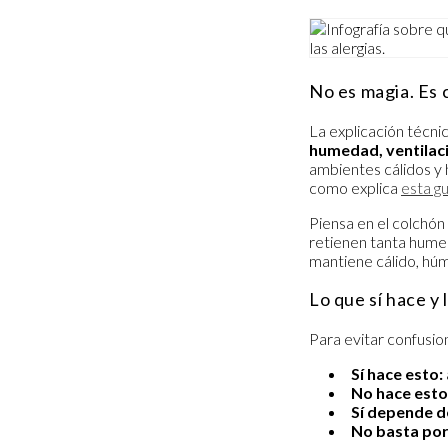
No es magia. Es 
La explicación técnic
humedad, ventilaci
ambientes cálidos y
como explica
esta g
Piensa en el colchón 
retienen tanta humeda
mantiene cálido, húm
Lo que sí hace y
Para evitar confusio
Sí hace esto:
No hace esto
Sí depende d
No basta por 