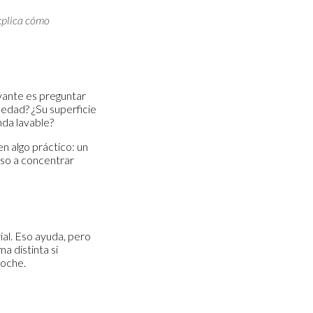
explica cómo
vante es preguntar
medad? ¿Su superficie
nda lavable?
n algo práctico: un
so a concentrar
ial. Eso ayuda, pero
 distinta si
noche.