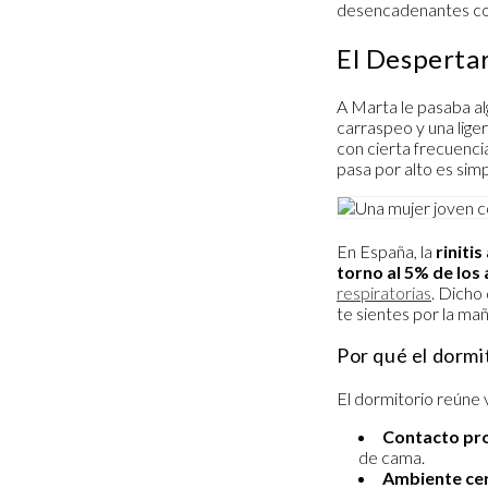
desencadenantes c
El Despertar
A Marta le pasaba al
carraspeo y una liger
con cierta frecuenci
pasa por alto es sim
En España, la
riniti
torno al 5% de los
respiratorias
. Dicho
te sientes por la ma
Por qué el dormi
El dormitorio reúne 
Contacto pr
de cama.
Ambiente ce