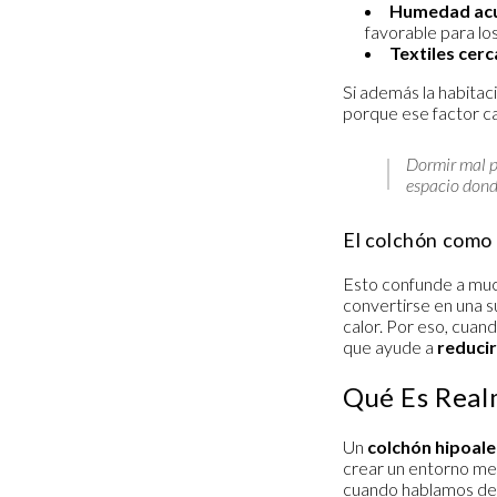
Humedad ac
favorable para lo
Textiles cerc
Si además la habitac
porque ese factor c
Dormir mal po
espacio dond
El colchón como 
Esto confunde a muc
convertirse en una s
calor. Por eso, cuan
que ayude a
reducir
Qué Es Real
Un
colchón hipoal
crear un entorno men
cuando hablamos de 