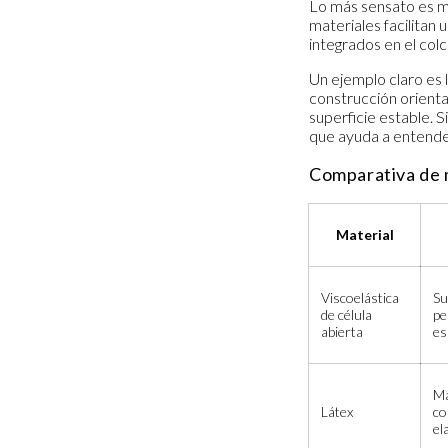
Lo más sensato es mi
materiales facilitan
integrados en el col
Un ejemplo claro es
construcción orienta
superficie estable. S
que ayuda a entende
Comparativa de 
Material
Viscoelástica
Su
de célula
pe
abierta
es
Ma
Látex
co
el