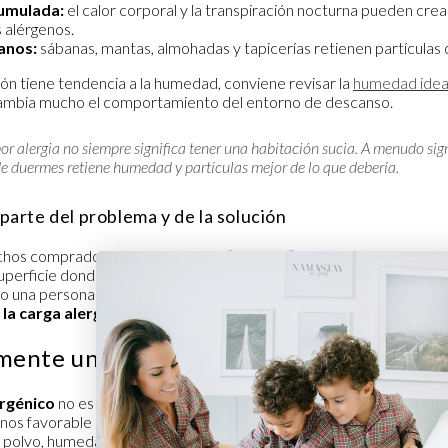
umulada:
el calor corporal y la transpiración nocturna pueden cre
s alérgenos.
anos:
sábanas, mantas, almohadas y tapicerías retienen partículas c
ión tiene tendencia a la humedad, conviene revisar la
humedad ideal
ambia mucho el comportamiento del entorno de descanso.
r alergia no siempre significa tener una habitación sucia. A menudo sign
e duermes retiene humedad y partículas mejor de lo que debería.
parte del problema y de la solución
hos compradores. Un colchón no “provoca” una alergia por sí mism
uperficie donde el descanso se vuelve menos saludable si retiene 
do una persona busca un colchón hipoalergénico, en realidad está 
 la carga alergénica
del entorno nocturno.
mente un Colchón Hipoalergénico
ergénico
no es una cura. Es una herramienta de prevención. Su funci
os favorable para la acumulación de alérgenos habituales del dorm
polvo, humedad y proliferación de microorganismos.