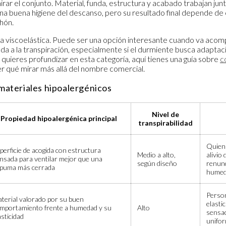
rar el conjunto. Material, funda, estructura y acabado trabajan jun
 una buena higiene del descanso, pero su resultado final depende d
chón.
 la viscoelástica. Puede ser una opción interesante cuando va aco
da a la transpiración, especialmente si el durmiente busca adaptac
i quieres profundizar en esta categoría, aquí tienes una guía sobre
c
r qué mirar más allá del nombre comercial.
materiales hipoalergénicos
Nivel de
Propiedad hipoalergénica principal
transpirabilidad
Quien 
perficie de acogida con estructura
Medio a alto,
alivio
nsada para ventilar mejor que una
según diseño
renunc
puma más cerrada
hume
Person
terial valorado por su buen
elastic
mportamiento frente a humedad y su
Alto
sensac
asticidad
unifo