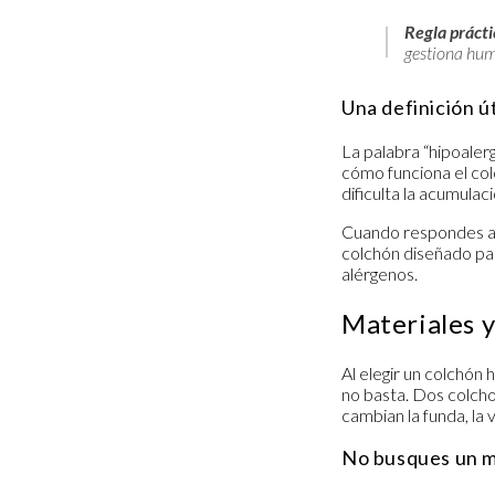
Regla prácti
gestiona hume
Una definición ú
La palabra “hipoale
cómo funciona el colc
dificulta la acumula
Cuando respondes a e
colchón diseñado pa
alérgenos.
Materiales 
Al elegir un colchón
no basta. Dos colch
cambian la funda, la 
No busques un m