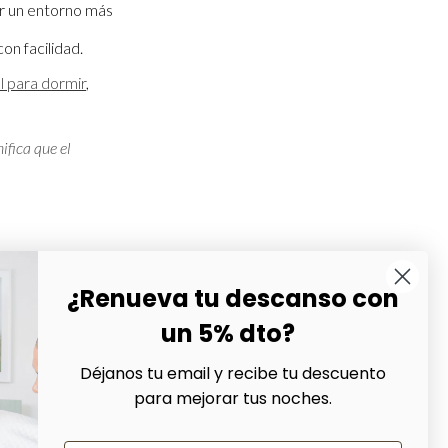
ar un entorno más
on facilidad.
 para dormir
,
ifica que el
o, pero sí puede
humedad, polvo y
¿Renueva tu descanso con
buscando una cama
un 5% dto?
Déjanos tu email y recibe tu descuento
para mejorar tus noches.
ón real consiste en
itorio, sobre todo