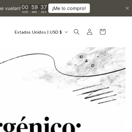
País/región
Iniciar
Carrito
Estados Unidos | USD $
sesión