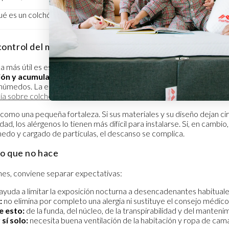
control del microambiente
a más útil es esta: la base de un colchón hipoalergénico está en el
c
ón y acumulación de partículas
, porque los ácaros del polvo pr
 húmedos. La estructura del colchón importa mucho para minimizar 
uía sobre colchón hipoalergénico y antiácaros
.
como una pequeña fortaleza. Si sus materiales y su diseño dejan circ
d, los alérgenos lo tienen más difícil para instalarse. Si, en cambio, 
edo y cargado de partículas, el descanso se complica.
 lo que no hace
nes, conviene separar expectativas:
ayuda a limitar la exposición nocturna a desencadenantes habituale
:
no elimina por completo una alergia ni sustituye el consejo médico
e esto:
de la funda, del núcleo, de la transpirabilidad y del manteni
sí solo:
necesita buena ventilación de la habitación y ropa de cam