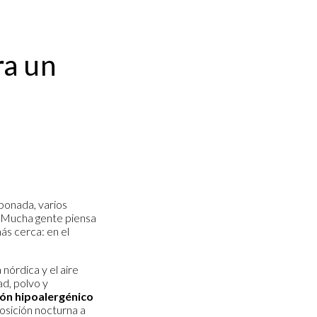
ra un
aponada, varios
. Mucha gente piensa
ás cerca: en el
nórdica y el aire
d, polvo y
ón hipoalergénico
posición nocturna a