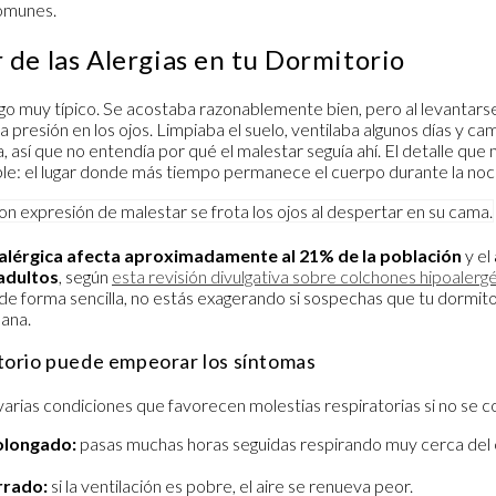
omunes.
 de las Alergias en tu Dormitorio
go muy típico. Se acostaba razonablemente bien, pero al levantars
a presión en los ojos. Limpiaba el suelo, ventilaba algunos días y c
a, así que no entendía por qué el malestar seguía ahí. El detalle qu
ple: el lugar donde más tiempo permanece el cuerpo durante la noch
s alérgica afecta aproximadamente al 21% de la población
y el
 adultos
, según
esta revisión divulgativa sobre colchones hipoalergé
 de forma sencilla, no estás exagerando si sospechas que tu dormit
ñana.
torio puede empeorar los síntomas
varias condiciones que favorecen molestias respiratorias si no se c
olongado:
pasas muchas horas seguidas respirando muy cerca del c
rrado:
si la ventilación es pobre, el aire se renueva peor.