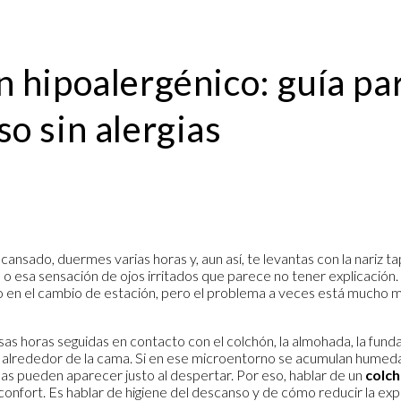
 hipoalergénico: guía pa
o sin alergias
cansado, duermes varias horas y, aun así, te levantas con la nariz t
o esa sensación de ojos irritados que parece no tener explicación
o en el cambio de estación, pero el problema a veces está mucho m
as horas seguidas en contacto con el colchón, la almohada, la funda 
alrededor de la cama. Si en ese microentorno se acumulan humeda
omas pueden aparecer justo al despertar. Por eso, hablar de un
colch
 confort. Es hablar de higiene del descanso y de cómo reducir la ex