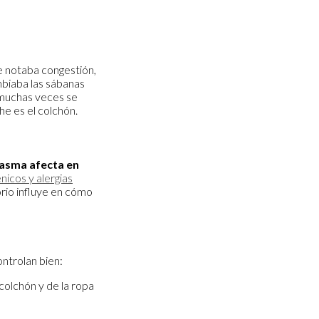
e notaba congestión,
ambiaba las sábanas
e muchas veces se
e es el colchón.
asma afecta en
nicos y alergias
orio influye en cómo
ontrolan bien:
olchón y de la ropa