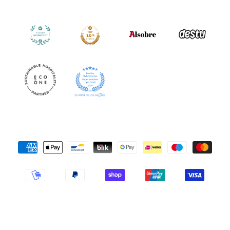
Formas
de
pago