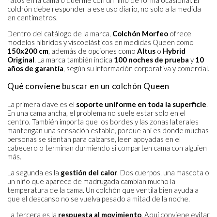
ratos en la cama o duerme con un niño de forma ocasional. El
colchón debe responder a ese uso diario, no solo a la medida
en centímetros.
Dentro del catálogo de la marca,
Colchón Morfeo
ofrece
modelos híbridos y viscoelásticos en medidas Queen como
150x200 cm
, además de opciones como
Altus
o
Hybrid
Original
. La marca también indica
100 noches de prueba
y
10
años de garantía
, según su información corporativa y comercial.
Qué conviene buscar en un colchón Queen
La primera clave es el
soporte uniforme en toda la superficie
.
En una cama ancha, el problema no suele estar solo en el
centro. También importa que los bordes y las zonas laterales
mantengan una sensación estable, porque ahí es donde muchas
personas se sientan para calzarse, leen apoyadas en el
cabecero o terminan durmiendo si comparten cama con alguien
más.
La segunda es la
gestión del calor
. Dos cuerpos, una mascota o
un niño que aparece de madrugada cambian mucho la
temperatura de la cama. Un colchón que ventila bien ayuda a
que el descanso no se vuelva pesado a mitad de la noche.
La tercera es la
respuesta al movimiento
. Aquí conviene evitar