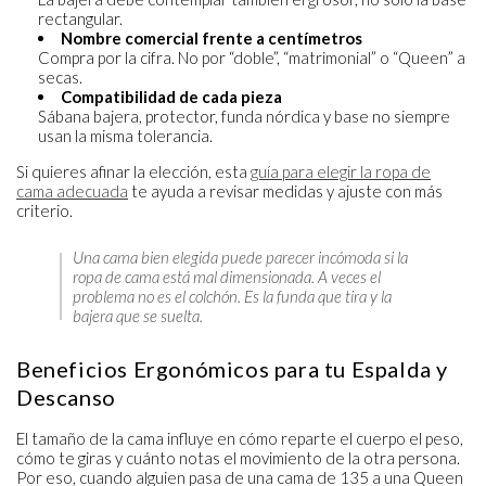
rectangular.
Nombre comercial frente a centímetros
Compra por la cifra. No por “doble”, “matrimonial” o “Queen” a
secas.
Compatibilidad de cada pieza
Sábana bajera, protector, funda nórdica y base no siempre
usan la misma tolerancia.
Si quieres afinar la elección, esta
guía para elegir la ropa de
cama adecuada
te ayuda a revisar medidas y ajuste con más
criterio.
Una cama bien elegida puede parecer incómoda si la
ropa de cama está mal dimensionada. A veces el
problema no es el colchón. Es la funda que tira y la
bajera que se suelta.
Beneficios Ergonómicos para tu Espalda y
Descanso
El tamaño de la cama influye en cómo reparte el cuerpo el peso,
cómo te giras y cuánto notas el movimiento de la otra persona.
Por eso, cuando alguien pasa de una cama de 135 a una Queen