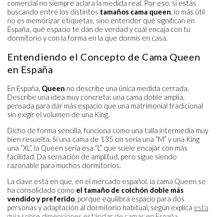
comercial no siempre aclara la medida real. Por eso, si estás
buscando entre los distintos
tamaños cama queen
, lo más útil
no es memorizar etiquetas, sino entender qué significan en
España, qué espacio te dan de verdad y cuál encaja con tu
dormitorio y con la forma en la que dormís en casa.
Entendiendo el Concepto de Cama Queen
en España
En España,
Queen
no describe una única medida cerrada.
Describe una idea muy concreta: una cama doble amplia,
pensada para dar más espacio que una matrimonial tradicional
sin exigir el volumen de una King.
Dicho de forma sencilla, funciona como una talla intermedia muy
bien resuelta. Si una cama de 135 cm sería una “M” y una King
una “XL”, la Queen sería esa “L” que suele encajar con más
facilidad. Da sensación de amplitud, pero sigue siendo
razonable para muchos dormitorios.
La clave está en que, en el mercado español, la cama Queen se
ha consolidado como
el tamaño de colchón doble más
vendido y preferido
, porque equilibra espacio para dos
personas y adaptación al dormitorio habitual, según explica
esta
guía sobre dimensiones estándar de camas en España
.