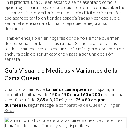
En la práctica, una Queen española se ha asentado como la
opción lógica para hogares que quieren dormir con más libertad
sin convertir el dormitorio en un espacio difícil de circular. Por
eso aparece tanto en tiendas especializadas y por eso suele
ser la referencia cuando una pareja quiere mejorar su
descanso.
También encaja bien en hogares donde no siempre duermen
dos personas con las mismas rutinas. Si uno se acuesta más
tarde, se mueve más o tiene un sueño más ligero, ese extra de
anchura deja de ser un capricho y pasa a ser una decisión
sensata.
Guía Visual de Medidas y Variantes de la
Cama Queen
Cuando hablamos de
tamaños cama queen
en España, la
horquilla habitual va de
150 x 190 cm a 160 x 200 cm
, con una
superficie útil de
2,85 a 3,20 m²
y con
75 a 80 cm por
durmiente
, según recoge
la comparativa de Queen y King en
Beds
.