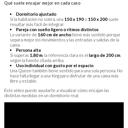
Qué suele encajar mejor en cada caso
Dormitorio ajustado
Si la habitación no sobra, una
150 x 190
o
150 x 200
suele
resultar más fácil de integrar.
Pareja con sueño ligero o ritmos distintos
La variante de
160 cm de ancho
tiene más sentido porque
separa mejor los movimientos y las entradas y salidas de la
cama.
Persona alta
Si superas
1,80 m
, la referencia clara es el
largo de 200 cm
,
según la fuente citada arriba.
Uso individual con gusto por el espacio
Una Queen también tiene sentido para una sola persona. No
hace falta llegar a una King para disfrutar de una cama más
libre y estable.
Este vídeo puede ayudarte a visualizar cómo encajan las
distintas medidas en un dormitorio real: