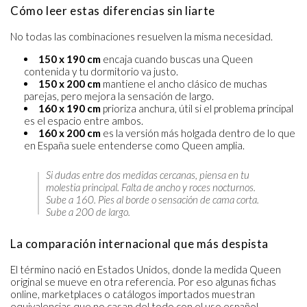
Cómo leer estas diferencias sin liarte
No todas las combinaciones resuelven la misma necesidad.
150 x 190 cm
encaja cuando buscas una Queen
contenida y tu dormitorio va justo.
150 x 200 cm
mantiene el ancho clásico de muchas
parejas, pero mejora la sensación de largo.
160 x 190 cm
prioriza anchura, útil si el problema principal
es el espacio entre ambos.
160 x 200 cm
es la versión más holgada dentro de lo que
en España suele entenderse como Queen amplia.
Si dudas entre dos medidas cercanas, piensa en tu
molestia principal. Falta de ancho y roces nocturnos.
Sube a 160. Pies al borde o sensación de cama corta.
Sube a 200 de largo.
La comparación internacional que más despista
El término nació en Estados Unidos, donde la medida Queen
original se mueve en otra referencia. Por eso algunas fichas
online, marketplaces o catálogos importados muestran
equivalencias que no casan del todo con el uso español.