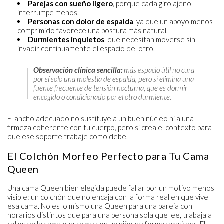
Parejas con sueño ligero
, porque cada giro ajeno
interrumpe menos.
Personas con dolor de espalda
, ya que un apoyo menos
comprimido favorece una postura más natural.
Durmientes inquietos
, que necesitan moverse sin
invadir continuamente el espacio del otro.
Observación clínica sencilla:
más espacio útil no cura
por sí solo una molestia de espalda, pero sí elimina una
fuente frecuente de tensión nocturna, que es dormir
encogido o condicionado por el otro durmiente.
El ancho adecuado no sustituye a un buen núcleo ni a una
firmeza coherente con tu cuerpo, pero sí crea el contexto para
que ese soporte trabaje como debe.
El Colchón Morfeo Perfecto para Tu Cama
Queen
Una cama Queen bien elegida puede fallar por un motivo menos
visible: un colchón que no encaja con la forma real en que vive
esa cama. No es lo mismo una Queen para una pareja con
horarios distintos que para una persona sola que lee, trabaja a