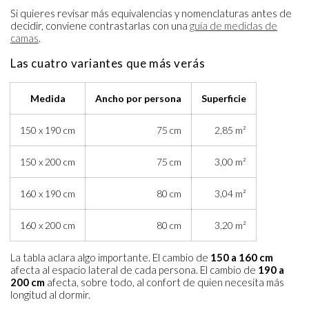
Si quieres revisar más equivalencias y nomenclaturas antes de
decidir, conviene contrastarlas con una
guía de medidas de
camas
.
Las cuatro variantes que más verás
Medida
Ancho por persona
Superficie
150 x 190 cm
75 cm
2,85 m²
150 x 200 cm
75 cm
3,00 m²
160 x 190 cm
80 cm
3,04 m²
160 x 200 cm
80 cm
3,20 m²
La tabla aclara algo importante. El cambio de
150 a 160 cm
afecta al espacio lateral de cada persona. El cambio de
190 a
200 cm
afecta, sobre todo, al confort de quien necesita más
longitud al dormir.