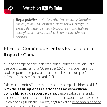
Regla práctica:
si dudas entre “me cabrá” y “dormiré
mejor”, mide una vez más el dormitorio. Corregir un
exceso de tamaño en la habitación es más difícil que
corregir una mala sensación de amplitud sobre el
colchón.
El Error Común que Debes Evitar con la
Ropa de Cama
Muchos compradores aciertan con el colchón y fallan justo
después. Compran una Queen de 160 cm y siguen usando
textiles pensados para una cama de 150 cm porque “la
diferencia no será para tanto”. Sí lo es.
Existe una confusión relevante sobre compatibilidad textil.
El
89% de las búsquedas relacionadas no especifican
compatibilidad de ropa de cama
, y eso acaba generando
errores frecuentes, como intentar usar sábanas de 150 cm en
un colchón Queen de 160 cm, según explica
este análisis sobre
medidas y compatibilidad textil
.