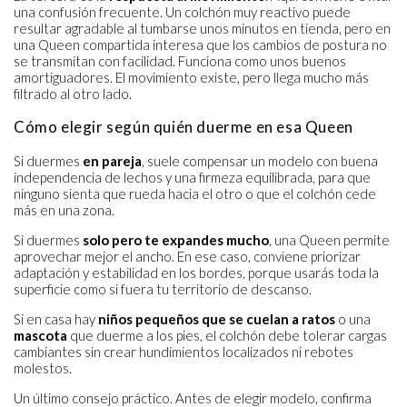
una confusión frecuente. Un colchón muy reactivo puede
resultar agradable al tumbarse unos minutos en tienda, pero en
una Queen compartida interesa que los cambios de postura no
se transmitan con facilidad. Funciona como unos buenos
amortiguadores. El movimiento existe, pero llega mucho más
filtrado al otro lado.
Cómo elegir según quién duerme en esa Queen
Si duermes
en pareja
, suele compensar un modelo con buena
independencia de lechos y una firmeza equilibrada, para que
ninguno sienta que rueda hacia el otro o que el colchón cede
más en una zona.
Si duermes
solo pero te expandes mucho
, una Queen permite
aprovechar mejor el ancho. En ese caso, conviene priorizar
adaptación y estabilidad en los bordes, porque usarás toda la
superficie como si fuera tu territorio de descanso.
Si en casa hay
niños pequeños que se cuelan a ratos
o una
mascota
que duerme a los pies, el colchón debe tolerar cargas
cambiantes sin crear hundimientos localizados ni rebotes
molestos.
Un último consejo práctico. Antes de elegir modelo, confirma