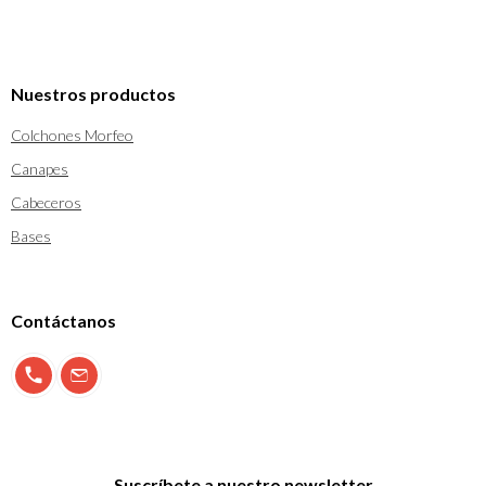
Nuestros productos
Colchones Morfeo
Canapes
Cabeceros
Bases
Contáctanos
900 897 123
info@morfeo.com
Suscríbete a nuestro newsletter