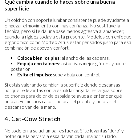
Qué cambia cuando lo haces sobre una buena
superficie
Un colchón con soporte lumbar consistente puede ayudarte a
empezar el movimiento con más confianza. No sustituye la
técnica, pero sí te da una base menos agresiva al amanecer,
cuando la rigidez todavía está presente. Modelos con enfoque
ergonómico como Morfeo Altus están pensados justo para esa
combinación de apoyo y confort.
Coloca bien los pies:
al ancho de las caderas.
Empuja con talones:
así activas mejor glúteos y parte
posterior.
Evita el impulso:
sube y baja con control.
Si estás valorando cambiar la superficie donde descansas
porque te levantas con la espalda cargada, esta guía sobre
colchones para dolor de espalda
te ayuda a entender qué
buscar. En muchos casos, mejorar el puente y mejorar el
descanso van de la mano.
4. Cat-Cow Stretch
No todo en la salud lumbar es fuerza. Si te levantas “duro” y
notas que la pelvis y la espalda van cada una por su lado,