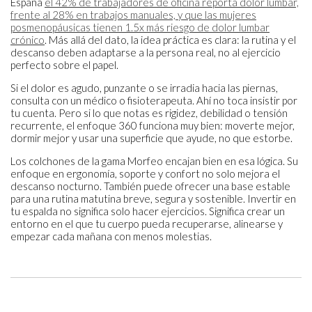
España
el 42% de trabajadores de oficina reporta dolor lumbar,
frente al 28% en trabajos manuales, y que las mujeres
posmenopáusicas tienen 1.5x más riesgo de dolor lumbar
crónico
. Más allá del dato, la idea práctica es clara: la rutina y el
descanso deben adaptarse a la persona real, no al ejercicio
perfecto sobre el papel.
Si el dolor es agudo, punzante o se irradia hacia las piernas,
consulta con un médico o fisioterapeuta. Ahí no toca insistir por
tu cuenta. Pero si lo que notas es rigidez, debilidad o tensión
recurrente, el enfoque 360 funciona muy bien: moverte mejor,
dormir mejor y usar una superficie que ayude, no que estorbe.
Los colchones de la gama Morfeo encajan bien en esa lógica. Su
enfoque en ergonomía, soporte y confort no solo mejora el
descanso nocturno. También puede ofrecer una base estable
para una rutina matutina breve, segura y sostenible. Invertir en
tu espalda no significa solo hacer ejercicios. Significa crear un
entorno en el que tu cuerpo pueda recuperarse, alinearse y
empezar cada mañana con menos molestias.