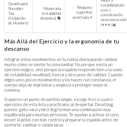
Mejora
Quadruped
estabilidad del
Ninguno;
Shoulder
Moderada
core y
superficie
Tap
(estabilidad
coordinación
acolchada ⚡
(Golpecito
dinámica) 🔄
neuromuscular
de Hombro)
(⭐⭐⭐) 📊
Más Allá del Ejercicio y la ergonomía de tu
descanso
Integrar estos movimientos en tu rutina diaria puede cambiar
mucho cómo se siente tu zona lumbar. No porque exista un
ejercicio mágico, sino porque la espalda responde bien a la suma
de estabilidad, movilidad, fuerza y descanso de calidad. Cuando
eliges unos pocos movimientos y los haces con constancia, el
cuerpo deja de improvisar y empieza a proteger mejor la
columna.
Si quieres un punto de partida simple, escoge tres o cuatro
ejercicios de esta lista y practícalos al despertar. Dead bug,
puente, gato-vaca y bird dog forman una combinación muy
equilibrada para muchas personas. Te ayudan a activar el core,
mover la pelvis con más control y preparar la espalda antes de
sentarte, caminar o cargar peso.