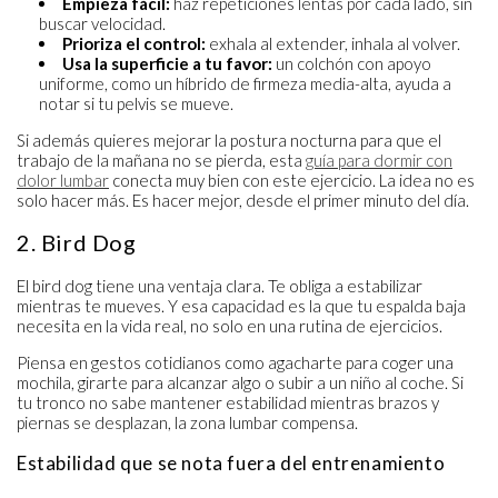
Empieza fácil:
haz repeticiones lentas por cada lado, sin
buscar velocidad.
Prioriza el control:
exhala al extender, inhala al volver.
Usa la superficie a tu favor:
un colchón con apoyo
uniforme, como un híbrido de firmeza media-alta, ayuda a
notar si tu pelvis se mueve.
Si además quieres mejorar la postura nocturna para que el
trabajo de la mañana no se pierda, esta
guía para dormir con
dolor lumbar
conecta muy bien con este ejercicio. La idea no es
solo hacer más. Es hacer mejor, desde el primer minuto del día.
2. Bird Dog
El bird dog tiene una ventaja clara. Te obliga a estabilizar
mientras te mueves. Y esa capacidad es la que tu espalda baja
necesita en la vida real, no solo en una rutina de ejercicios.
Piensa en gestos cotidianos como agacharte para coger una
mochila, girarte para alcanzar algo o subir a un niño al coche. Si
tu tronco no sabe mantener estabilidad mientras brazos y
piernas se desplazan, la zona lumbar compensa.
Estabilidad que se nota fuera del entrenamiento