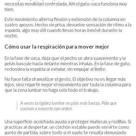
necesitas movilidad controlada. Ahí el gato-vaca funciona muy
bien.
Este movimiento alterna flexión y extensión de la columna en
cuatro apoyos. Hecho sin prisa, devuelve sensación de ritmo a la
espalda, algo muy útil cuando llevas horas inmóvil durante la
noche.
Cómo usar la respiración para mover mejor
En la fase de vaca, deja que el pecho se abra suavemente y la
pelvis bascule hacia delante mientras inhalas. En la fase de gato,
redondea la espalda al exhalar, sin empujar al límite.
No hace falta dramatizar el gesto. El objetivo no es llegar más
lejos, sino repartir mejor el movimiento por toda la columna para
que la zona lumbar no haga sola todo el trabajo.
A veces la rigidez lumbar no pide más fuerza. Pide que
vuelvas a moverte con orden.
Una superficie acolchada ayuda a proteger muñecas y rodillas. Si
practicas al despertar, un colchón estable puede servirte como
punto de partida, sobre todo si el suelo te resulta demasiado