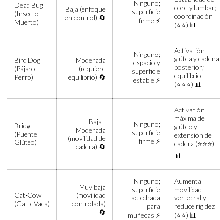
Ninguno;
Dead Bug
core y lumbar;
Baja (enfoque
superficie
(Insecto
coordinación
en control) 🔄
firme ⚡
Muerto)
(⭐⭐) 📊
Activación
Ninguno;
glútea y cadena
Bird Dog
Moderada
espacio y
posterior;
(Pájaro
(requiere
superficie
equilibrio
Perro)
equilibrio) 🔄
estable ⚡
(⭐⭐⭐) 📊
Activación
máxima de
Baja–
Ninguno;
Bridge
glúteo y
Moderada
superficie
(Puente
extensión de
(movilidad de
firme ⚡
Glúteo)
cadera (⭐⭐⭐)
cadera) 🔄
📊
Ninguno;
Aumenta
Muy baja
superficie
movilidad
Cat‑Cow
(movilidad
acolchada
vertebral y
(Gato‑Vaca)
controlada)
para
reduce rigidez
🔄
muñecas ⚡
(⭐⭐) 📊