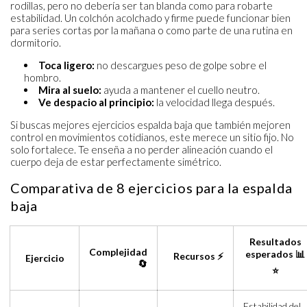
rodillas, pero no debería ser tan blanda como para robarte
estabilidad. Un colchón acolchado y firme puede funcionar bien
para series cortas por la mañana o como parte de una rutina en
dormitorio.
Toca ligero:
no descargues peso de golpe sobre el
hombro.
Mira al suelo:
ayuda a mantener el cuello neutro.
Ve despacio al principio:
la velocidad llega después.
Si buscas mejores ejercicios espalda baja que también mejoren
control en movimientos cotidianos, este merece un sitio fijo. No
solo fortalece. Te enseña a no perder alineación cuando el
cuerpo deja de estar perfectamente simétrico.
Comparativa de 8 ejercicios para la espalda
baja
Resultados
Complejidad
esperados 📊
Recursos ⚡
Ejercicio
🔄
⭐
Estabilidad del