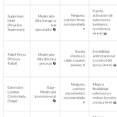
Fuerte
Ninguno;
activación de
Superman
Moderada–
colchón firme
extensores
Hold
Alta (riesgo si
recomendado
lumbares;
(Posición
mal
resistencia
⚡
Superman)
ejecutado) 🔄
(⭐⭐⭐) 📊
Banda
Estabilidad
Pallof Press
Moderada–
elástica o
antirotacional
(Prensa
Alta (técnica
cable; espacio
y control del
Pallof)
precisa) 🔄
mínimo ⚡
torso (⭐⭐⭐) 📊
Ninguno;
Mejora
Extensión
Baja–
colchón
flexibilidad
Lumbar
Moderada
viscoelástico
extensora y
Controlada
(consistencia)
recomendado
reduce tensión
(Yoga)
🔄
⚡
crónica (⭐⭐) 📊