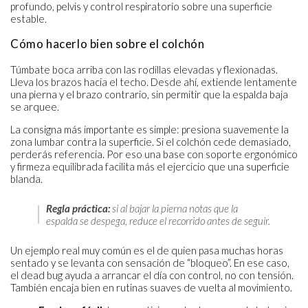
profundo, pelvis y control respiratorio sobre una superficie
estable.
Cómo hacerlo bien sobre el colchón
Túmbate boca arriba con las rodillas elevadas y flexionadas.
Lleva los brazos hacia el techo. Desde ahí, extiende lentamente
una pierna y el brazo contrario, sin permitir que la espalda baja
se arquee.
La consigna más importante es simple: presiona suavemente la
zona lumbar contra la superficie. Si el colchón cede demasiado,
perderás referencia. Por eso una base con soporte ergonómico
y firmeza equilibrada facilita más el ejercicio que una superficie
blanda.
Regla práctica:
si al bajar la pierna notas que la
espalda se despega, reduce el recorrido antes de seguir.
Un ejemplo real muy común es el de quien pasa muchas horas
sentado y se levanta con sensación de “bloqueo”. En ese caso,
el dead bug ayuda a arrancar el día con control, no con tensión.
También encaja bien en rutinas suaves de vuelta al movimiento.