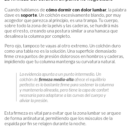
Cuando hablamos de
cómo dormir con dolor lumbar
, la palabra
clave es
soporte
. Un colchón excesivamente blando, por muy
acogedor que parezca al principio, es una trampa. Tu cuerpo,
sobre todo la zona de la pelvis y las caderas, se hundirá más
que el resto, creando una postura similar a una hamaca que
desalinea la columna por completo.
Pero ojo, tampoco te vayas al otro extremo. Un colchón duro
como una tabla no es la solución. Una superficie demasiado
firme crea puntos de presión dolorosos en hombros y caderas,
impidiendo que tu columna mantenga su curvatura natural.
La evidencia apunta a un punto intermedio. Un
colchón de
firmeza media-alta
ofrece el equilibrio
perfecto: es lo bastante firme para sostener la columna
y mantenerla alineada, pero tiene la capa de confort
necesaria para adaptarse a las curvas del cuerpo y
aliviar la presión.
Esta firmeza es vital para evitar que la zona lumbar se arquee
de forma antinatural, permitiendo que los músculos de la
espalda por fin se relajen durante la noche.