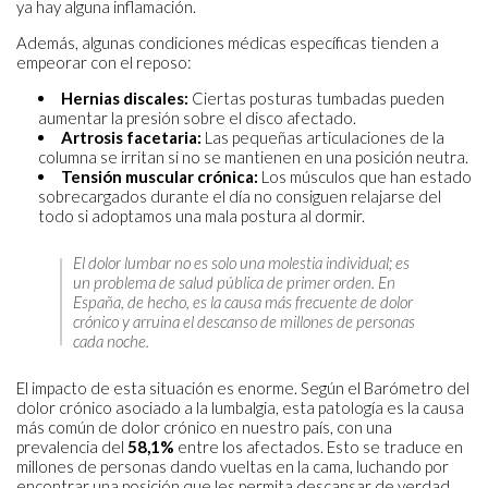
ya hay alguna inflamación.
Además, algunas condiciones médicas específicas tienden a
empeorar con el reposo:
Hernias discales:
Ciertas posturas tumbadas pueden
aumentar la presión sobre el disco afectado.
Artrosis facetaria:
Las pequeñas articulaciones de la
columna se irritan si no se mantienen en una posición neutra.
Tensión muscular crónica:
Los músculos que han estado
sobrecargados durante el día no consiguen relajarse del
todo si adoptamos una mala postura al dormir.
El dolor lumbar no es solo una molestia individual; es
un problema de salud pública de primer orden. En
España, de hecho, es la causa más frecuente de dolor
crónico y arruina el descanso de millones de personas
cada noche.
El impacto de esta situación es enorme. Según el Barómetro del
dolor crónico asociado a la lumbalgia, esta patología es la causa
más común de dolor crónico en nuestro país, con una
prevalencia del
58,1%
entre los afectados. Esto se traduce en
millones de personas dando vueltas en la cama, luchando por
encontrar una posición que les permita descansar de verdad.