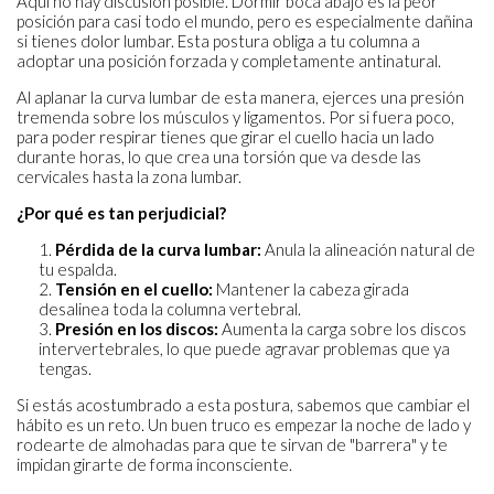
Aquí no hay discusión posible. Dormir boca abajo es la peor
posición para casi todo el mundo, pero es especialmente dañina
si tienes dolor lumbar. Esta postura obliga a tu columna a
adoptar una posición forzada y completamente antinatural.
Al aplanar la curva lumbar de esta manera, ejerces una presión
tremenda sobre los músculos y ligamentos. Por si fuera poco,
para poder respirar tienes que girar el cuello hacia un lado
durante horas, lo que crea una torsión que va desde las
cervicales hasta la zona lumbar.
¿Por qué es tan perjudicial?
Pérdida de la curva lumbar:
Anula la alineación natural de
tu espalda.
Tensión en el cuello:
Mantener la cabeza girada
desalinea toda la columna vertebral.
Presión en los discos:
Aumenta la carga sobre los discos
intervertebrales, lo que puede agravar problemas que ya
tengas.
Si estás acostumbrado a esta postura, sabemos que cambiar el
hábito es un reto. Un buen truco es empezar la noche de lado y
rodearte de almohadas para que te sirvan de "barrera" y te
impidan girarte de forma inconsciente.