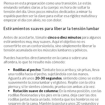
Piensa en esta preparación como una transición. Le estás
enviando señales claras a tu cuerpo: es hora de soltar la
tensión del día. Unos pocos minutos dedicados a mimar tu
espalda pueden ser la clave para evitar esa rigidez matutina y
empezar el día con alivio, no con dolor.
Estiramientos suaves para liberar la tensión lumbar
Antes de acostarte, tómate
cinco o diez minutos
para algunos
estiramientos muy, muy suaves. Aquí el objetivo no es
convertirte en un contorsionista, sino simplemente liberar la
tensión acumulada en los músculos lumbares y pélvicos.
Puedes hacerlos directamente en la cama o sobre una
alfombra, lo que te resulte más cómodo:
Rodillas al pecho:
Túmbate boca arriba y, sin prisas, lleva
una rodilla hacia el pecho, sujetándola con las manos.
Aguanta ahí unos
20-30 segundos
, sintiendo cómo se estira
suavemente la zona lumbar y el glúteo. Repite con la otra
pierna y, si te sientes cómodo, prueba con ambas a la vez.
Rotación suave de columna:
En la misma posición, con las
rodillas flexionadas y los pies en la cama, deja caer las dos
rodillas juntas hacia un lado. Intenta que los hombros no se
separen de la cama. Mantén la postura unos 20 segundos y