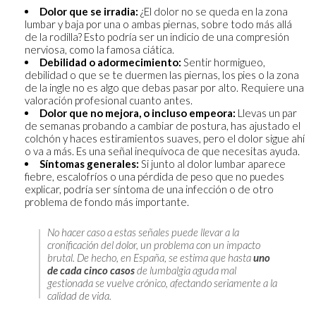
Dolor que se irradia:
¿El dolor no se queda en la zona
lumbar y baja por una o ambas piernas, sobre todo más allá
de la rodilla? Esto podría ser un indicio de una compresión
nerviosa, como la famosa ciática.
Debilidad o adormecimiento:
Sentir hormigueo,
debilidad o que se te duermen las piernas, los pies o la zona
de la ingle no es algo que debas pasar por alto. Requiere una
valoración profesional cuanto antes.
Dolor que no mejora, o incluso empeora:
Llevas un par
de semanas probando a cambiar de postura, has ajustado el
colchón y haces estiramientos suaves, pero el dolor sigue ahí
o va a más. Es una señal inequívoca de que necesitas ayuda.
Síntomas generales:
Si junto al dolor lumbar aparece
fiebre, escalofríos o una pérdida de peso que no puedes
explicar, podría ser síntoma de una infección o de otro
problema de fondo más importante.
No hacer caso a estas señales puede llevar a la
cronificación del dolor, un problema con un impacto
brutal. De hecho, en España, se estima que hasta
uno
de cada cinco casos
de lumbalgia aguda mal
gestionada se vuelve crónico, afectando seriamente a la
calidad de vida.