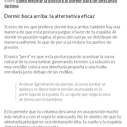
sobre
cómo mejorar la postura al dormir para un descanso
óptimo
.
Dormir boca arriba: la alternativa eficaz
Si eres de los que prefiere dormir boca arriba, también hay una
manera de que esta postura juegue a favor de tu espalda. Al
dormir en posición supina, el peso del cuerpo se distribuye de
manera uniforme, lo que de por sí ya reduce los puntos de
presión.
El único "pero" es que esta postura puede acentuar la curva
natural de la zona lumbar, generando tensión. La solución es
muy sencilla: coloca una almohada pequeña o una toalla
enrollada justo debajo de las rodillas.
Al elevar ligeramente las piernas, la curva lumbar se
aplana y se libera toda la tensión acumulada en la
parte baja de la espalda. Es un ajuste que relaja la zona
de forma casi instantánea.
Esto permite que tu columna descanse en una posición mucho
más neutra y con el soporte adecuado. No te olvides de que tu
almohada principal no sea demasiado alta; tu cuello y tu espalda
deben formar una línea recta.