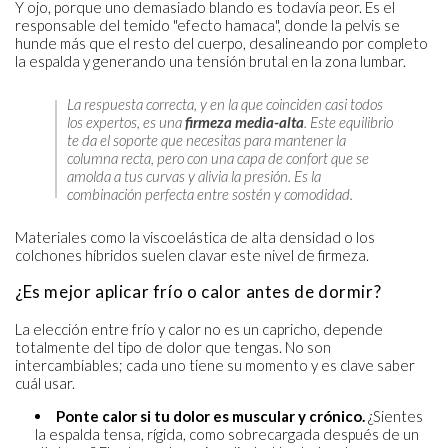
Y ojo, porque uno demasiado blando es todavía peor. Es el
responsable del temido "efecto hamaca", donde la pelvis se
hunde más que el resto del cuerpo, desalineando por completo
la espalda y generando una tensión brutal en la zona lumbar.
La respuesta correcta, y en la que coinciden casi todos
los expertos, es una
firmeza media-alta
. Este equilibrio
te da el soporte que necesitas para mantener la
columna recta, pero con una capa de confort que se
amolda a tus curvas y alivia la presión. Es la
combinación perfecta entre sostén y comodidad.
Materiales como la viscoelástica de alta densidad o los
colchones híbridos suelen clavar este nivel de firmeza.
¿Es mejor aplicar frío o calor antes de dormir?
La elección entre frío y calor no es un capricho, depende
totalmente del tipo de dolor que tengas. No son
intercambiables; cada uno tiene su momento y es clave saber
cuál usar.
Ponte calor si tu dolor es muscular y crónico.
¿Sientes
la espalda tensa, rígida, como sobrecargada después de un