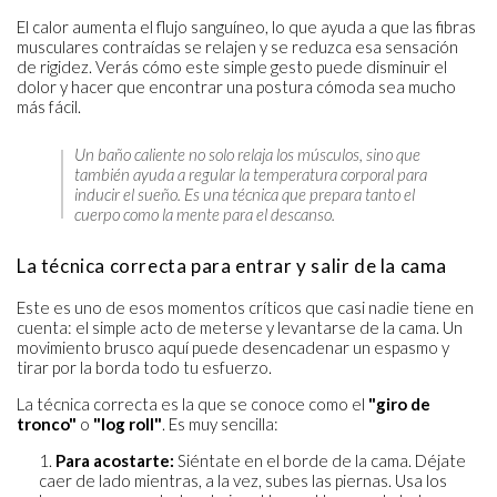
El calor aumenta el flujo sanguíneo, lo que ayuda a que las fibras
musculares contraídas se relajen y se reduzca esa sensación
de rigidez. Verás cómo este simple gesto puede disminuir el
dolor y hacer que encontrar una postura cómoda sea mucho
más fácil.
Un baño caliente no solo relaja los músculos, sino que
también ayuda a regular la temperatura corporal para
inducir el sueño. Es una técnica que prepara tanto el
cuerpo como la mente para el descanso.
La técnica correcta para entrar y salir de la cama
Este es uno de esos momentos críticos que casi nadie tiene en
cuenta: el simple acto de meterse y levantarse de la cama. Un
movimiento brusco aquí puede desencadenar un espasmo y
tirar por la borda todo tu esfuerzo.
La técnica correcta es la que se conoce como el
"giro de
tronco"
o
"log roll"
. Es muy sencilla:
Para acostarte:
Siéntate en el borde de la cama. Déjate
caer de lado mientras, a la vez, subes las piernas. Usa los