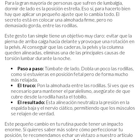
Para la gran mayoría de personas que sufren de lumbalgia,
dormir de lado es la posición estrella. Eso sí, para hacerlo bien
hay que aplicar un pequeño ajuste que lo cambia todo. El
secreto está en colocar una almohada firme, pero no
demasiado gorda, entre las rodillas.
Este gesto tan simple tiene un objetivo muy claro: evitar que la
pierna de arriba caiga hacia delante y provoque una rotación en
la pelvis. Al conseguir que las caderas, la pelvis y la columna
queden alineadas, eliminas una de las principales causas de
torsión lumbar durante la noche.
Paso a paso:
Túmbate de lado. Dobla un poco las rodillas,
como si estuvieras en posición fetal pero de forma mucho
más relajada.
El truco:
Pon la almohada entre las rodillas. Si ves que es
necesario para mantener el paralelismo, asegúrate de que
cubre desde la rodilla hasta el tobillo.
El resultado:
Esta alineación neutraliza la presión en la
espalda baja y el nervio ciático, permitiendo que los músculos
se relajen de verdad.
Este pequeño cambio en tu rutina puede tener un impacto
enorme. Si quieres saber más sobre cómo perfeccionar tu
posición, te recomendamos echar un vistazo a nuestro artículo