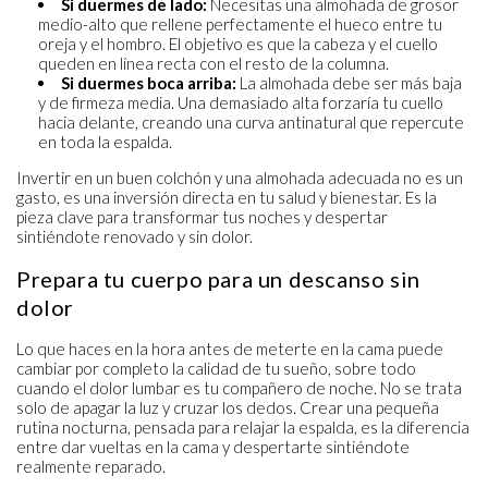
Si duermes de lado:
Necesitas una almohada de grosor
medio-alto que rellene perfectamente el hueco entre tu
oreja y el hombro. El objetivo es que la cabeza y el cuello
queden en línea recta con el resto de la columna.
Si duermes boca arriba:
La almohada debe ser más baja
y de firmeza media. Una demasiado alta forzaría tu cuello
hacia delante, creando una curva antinatural que repercute
en toda la espalda.
Invertir en un buen colchón y una almohada adecuada no es un
gasto, es una inversión directa en tu salud y bienestar. Es la
pieza clave para transformar tus noches y despertar
sintiéndote renovado y sin dolor.
Prepara tu cuerpo para un descanso sin
dolor
Lo que haces en la hora antes de meterte en la cama puede
cambiar por completo la calidad de tu sueño, sobre todo
cuando el dolor lumbar es tu compañero de noche. No se trata
solo de apagar la luz y cruzar los dedos. Crear una pequeña
rutina nocturna, pensada para relajar la espalda, es la diferencia
entre dar vueltas en la cama y despertarte sintiéndote
realmente reparado.