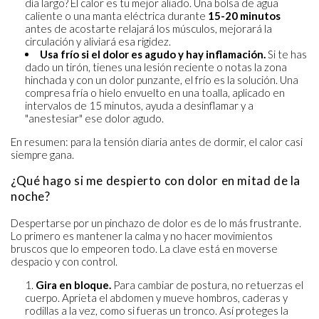
día largo? El calor es tu mejor aliado. Una bolsa de agua
caliente o una manta eléctrica durante
15-20 minutos
antes de acostarte relajará los músculos, mejorará la
circulación y aliviará esa rigidez.
Usa frío si el dolor es agudo y hay inflamación.
Si te has
dado un tirón, tienes una lesión reciente o notas la zona
hinchada y con un dolor punzante, el frío es la solución. Una
compresa fría o hielo envuelto en una toalla, aplicado en
intervalos de 15 minutos, ayuda a desinflamar y a
"anestesiar" ese dolor agudo.
En resumen: para la tensión diaria antes de dormir, el calor casi
siempre gana.
¿Qué hago si me despierto con dolor en mitad de la
noche?
Despertarse por un pinchazo de dolor es de lo más frustrante.
Lo primero es mantener la calma y no hacer movimientos
bruscos que lo empeoren todo. La clave está en moverse
despacio y con control.
Gira en bloque.
Para cambiar de postura, no retuerzas el
cuerpo. Aprieta el abdomen y mueve hombros, caderas y
rodillas a la vez, como si fueras un tronco. Así proteges la