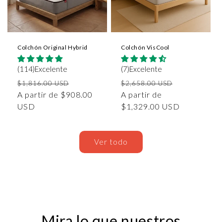
Colchón Original Hybrid
Colchón VisCool
(114)Excelente
(7)Excelente
Precio
Precio
Precio
Precio
$1,816.00 USD
$2,658.00 USD
habitual
A partir de $908.00
de
habitual
A partir de
de
USD
oferta
$1,329.00 USD
oferta
Ver todo
Mira lo que nuestros