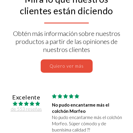
clientes están diciendo
Obtén más información sobre nuestros
productos a partir de las opiniones de
nuestros clientes
Quiero ver más
Excelente
ntarme más el
Contentísima con esta marca
de 553 reseñas
feo
Contentísima con esta marca, he
tarme más el colchón
probado la infusion de rooibos para
 cómodo y de
domir y es una maravilla tiene un
dad ??
aroma y un sabor excepcionales y me