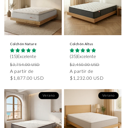
Colchón Nature
Colchón Altus
(15)Excelente
(35)Excelente
Precio
Precio
Precio
Precio
$3,754.00 USD
$2,450.00 USD
habitual
A partir de
de
habitual
A partir de
de
$1,877.00 USD
oferta
$1,232.00 USD
oferta
Verano
Verano