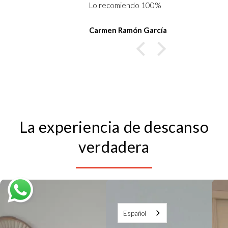
o 100%
ayudan a conciliar el sueño y
descansar super bien!
n García
Aida Ponce
La experiencia de descanso
verdadera
Español