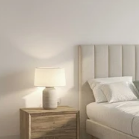
Duerme en un colchón de 5 estrellas
Envío / Devolución gratuíta
Entrega gratuita, rápida y directa a tu casa. Prueba sin riesgo.
10 años de garantía
Estamos tan seguros de la calidad de nuestros materiales que te
damos 10 años de garantía
Envios directos desde fábrica
Fabricamos y enviamos directos a tu casa, evitando costes
innecesarios.